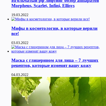
Игольчатый рф лифтинг обзор аппаратов
Morpheus, Scarlet, Infini, Ellisys
19.03.2022
Мифы в косметологии, в которые верили
все!
03.03.2022
Маска с глицерином для лица – 7 лучших
рецептов, которые изменят вашу кожу
04.03.2022