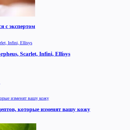
я с экспертом
us, Scarlet, Infini, Ellisys
!
цептов, которые изменят вашу кожу