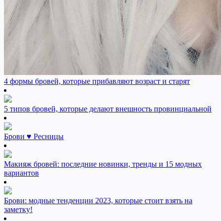
4 формы бровей, которые прибавляют возраст и старят
5 типов бровей, которые делают внешность провинциальной
Брови ♥ Ресницы
Макияж бровей: последние новинки, тренды и 15 модных
вариантов
Брови: модные тенденции 2023, которые стоит взять на
заметку!