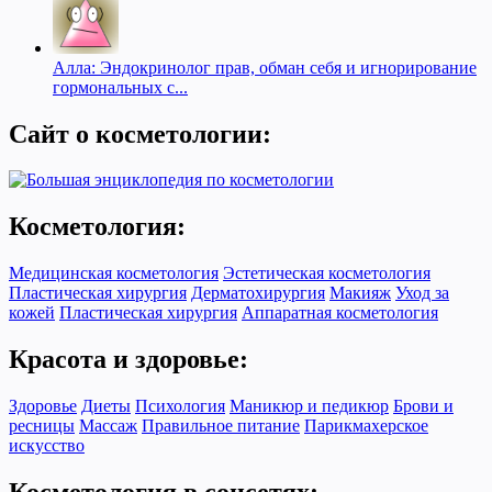
Алла: Эндокринолог прав, обман себя и игнорирование
гормональных с...
Сайт о косметологии:
Косметология:
Медицинская косметология
Эстетическая косметология
Пластическая хирургия
Дерматохирургия
Макияж
Уход за
кожей
Пластическая хирургия
Аппаратная косметология
Красота и здоровье:
Здоровье
Диеты
Психология
Маникюр и педикюр
Брови и
ресницы
Массаж
Правильное питание
Парикмахерское
искусство
Косметология в соцсетях: