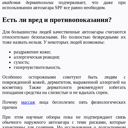
академия дерматологии
подчеркивает, что даже при
использовании автозагара SPF все равно необходим.
Есть ли вред и противопоказания?
Для большинства людей качественные автозагары считаются
относительно безопасными. Но полностью безвредными их
тоже назвать нельзя. У некоторых людей возможны:
раздражение кожи;
аллергическая реакция;
сухость;
гиперчувствительность.
Особенно осторожными советуют быть людям с
поврежденной кожей, дерматитом, выраженной аллергией на
косметику. Также дерматологи рекомендуют избегать
попадания средства на слизистые и не вдыхать спреи.
Почему
массаж
лица бесполезен: пять физиологических
причин
При этом научные обзоры пока не подтверждают связь
обычного наружного автозагара с теми рисками, которые
характерны для соляриев. Но исследования о долгосрочном