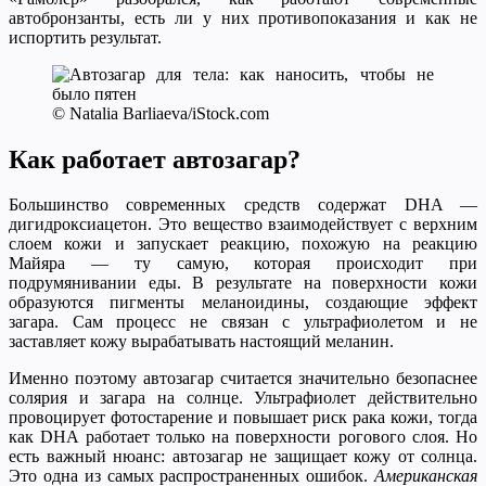
автобронзанты, есть ли у них противопоказания и как не
испортить результат.
© Natalia Barliaeva/iStock.com
Как работает автозагар?
Большинство современных средств содержат DHA —
дигидроксиацетон. Это вещество взаимодействует с верхним
слоем кожи и запускает реакцию, похожую на реакцию
Майяра — ту самую, которая происходит при
подрумянивании еды. В результате на поверхности кожи
образуются пигменты меланоидины, создающие эффект
загара. Сам процесс не связан с ультрафиолетом и не
заставляет кожу вырабатывать настоящий меланин.
Именно поэтому автозагар считается значительно безопаснее
солярия и загара на солнце. Ультрафиолет действительно
провоцирует фотостарение и повышает риск рака кожи, тогда
как DHA работает только на поверхности рогового слоя. Но
есть важный нюанс: автозагар не защищает кожу от солнца.
Это одна из самых распространенных ошибок.
Американская