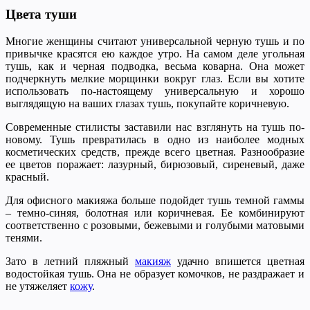
Цвета туши
Многие женщины считают универсальной черную тушь и по
привычке красятся ею каждое утро. На самом деле угольная
тушь, как и черная подводка, весьма коварна. Она может
подчеркнуть мелкие морщинки вокруг глаз. Если вы хотите
использовать по-настоящему универсальную и хорошо
выглядящую на ваших глазах тушь, покупайте коричневую.
Современные стилисты заставили нас взглянуть на тушь по-
новому. Тушь превратилась в одно из наиболее модных
косметических средств, прежде всего цветная. Разнообразие
ее цветов поражает: лазурный, бирюзовый, сиреневый, даже
красный.
Для офисного макияжа больше подойдет тушь темной гаммы
– темно-синяя, болотная или коричневая. Ее комбинируют
соответственно с розовыми, бежевыми и голубыми матовыми
тенями.
Зато в летний пляжный
макияж
удачно впишется цветная
водостойкая тушь. Она не образует комочков, не раздражает и
не утяжеляет
кожу
.