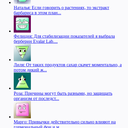
Наталья: Если говорить о растениях, то экстракт
барбариса в этом план...
Фелиция: Для стабилизации показателей я выбрала
берберин Evalar Lab....
Лиля: От таких продуктов сахар скачет моментально, а
потом дикий ж...
Роза: Причины могут быть разными, но защищать
организм от последст...
Марго: Привычки действительно сильно влияют на
гормональный фон и м...