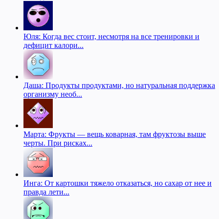
Юля: Когда вес стоит, несмотря на все тренировки и
дефицит калори...
Даша: Продукты продуктами, но натуральная поддержка
организму необ...
Марта: Фрукты — вещь коварная, там фруктозы выше
черты. При рисках...
Инга: От картошки тяжело отказаться, но сахар от нее и
правда лети...