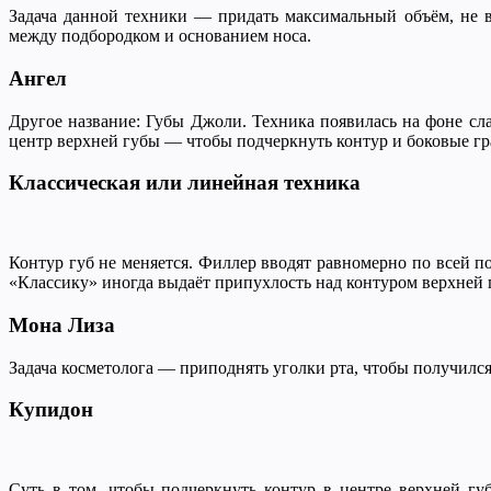
Задача данной техники — придать максимальный объём, не в
между подбородком и основанием носа.
Ангел
Другое название: Губы Джоли. Техника появилась на фоне с
центр верхней губы — чтобы подчеркнуть контур и боковые г
Классическая или линейная техника
Контур губ не меняется. Филлер вводят равномерно по всей по
«Классику» иногда выдаёт припухлость над контуром верхней
Мона Лиза
Задача косметолога — приподнять уголки рта, чтобы получилс
Купидон
Суть в том, чтобы подчеркнуть контур в центре верхней г