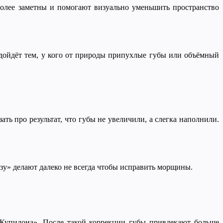
более заметны и помогают визуально уменьшить пространство
дойдёт тем, у кого от природы припухлые губы или объёмный
ть про результат, что губы не увеличили, а слегка наполнили.
изу» делают далеко не всегда чтобы исправить морщины.
 Купидона». После такой коррекции губы привлекают больше