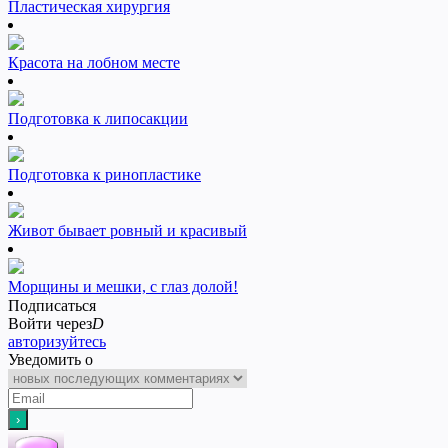
Пластическая хирургия
Красота на лобном месте
Подготовка к липосакции
Подготовка к ринопластике
Живот бывает ровный и красивый
Морщины и мешки, с глаз долой!
Подписаться
Войти через
D
авторизуйтесь
Уведомить о