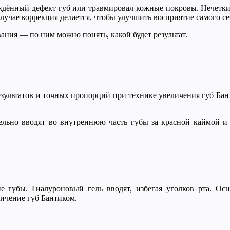
ождённый дефект губ или травмировал кожные покровы. Нечетки
случае коррекция делается, чтобы улучшить восприятие самого се
вания — по ним можно понять, какой будет результат.
зультатов и точных пропорций при технике увеличения губ Банти
тельно вводят во внутреннюю часть губы за красной каймой и 
е губы. Гиалуроновый гель вводят, избегая уголков рта. Осн
еличение губ Бантиком.