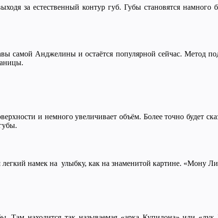
ыходя за естественный контур губ. Губы становятся намного 
лавы самой Анджелины и остаётся популярной сейчас. Метод по
раницы.
верхности и немного увеличивает объём. Более точно будет сказа
 губы.
я легкий намек на улыбку, как на знаменитой картине. «Мону Л
убы. Там находится так называемая «арка Купидона» или «лук