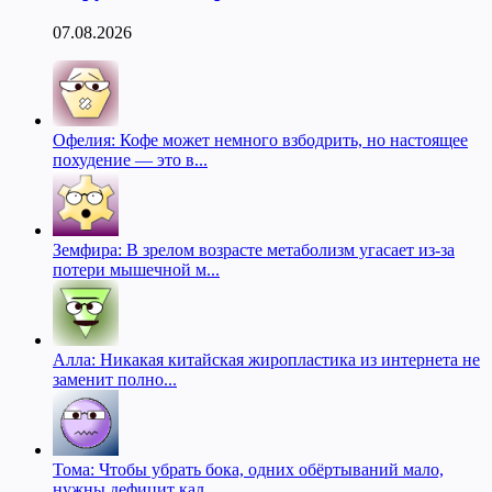
07.08.2026
Офелия: Кофе может немного взбодрить, но настоящее
похудение — это в...
Земфира: В зрелом возрасте метаболизм угасает из-за
потери мышечной м...
Алла: Никакая китайская жиропластика из интернета не
заменит полно...
Тома: Чтобы убрать бока, одних обёртываний мало,
нужны дефицит кал...