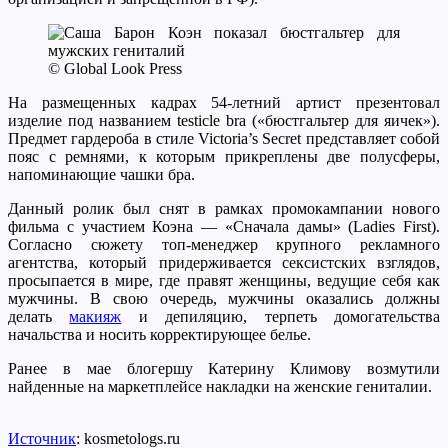
© Global Look Press
На размещенных кадрах 54-летний артист презентовал
изделие под названием testicle bra («бюстгальтер для яичек»).
Предмет гардероба в стиле Victoria’s Secret представляет собой
пояс с ремнями, к которым прикреплены две полусферы,
напоминающие чашки бра.
Данный ролик был снят в рамках промокампании нового
фильма с участием Коэна — «Сначала дамы» (Ladies First).
Согласно сюжету топ-менеджер крупного рекламного
агентства, который придерживается сексистских взглядов,
просыпается в мире, где правят женщины, ведущие себя как
мужчины. В свою очередь, мужчины оказались должны
делать
макияж
и депиляцию, терпеть домогательства
начальства и носить корректирующее белье.
Ранее в мае блогершу Катерину Климову возмутили
найденные на маркетплейсе накладки на женские гениталии.
Источник
: kosmetologs.ru