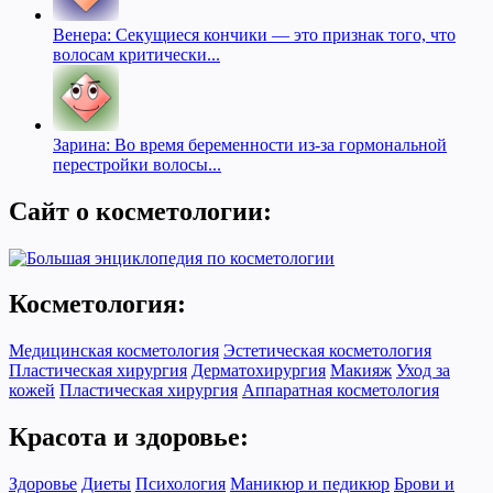
Венера: Секущиеся кончики — это признак того, что
волосам критически...
Зарина: Во время беременности из-за гормональной
перестройки волосы...
Сайт о косметологии:
Косметология:
Медицинская косметология
Эстетическая косметология
Пластическая хирургия
Дерматохирургия
Макияж
Уход за
кожей
Пластическая хирургия
Аппаратная косметология
Красота и здоровье:
Здоровье
Диеты
Психология
Маникюр и педикюр
Брови и