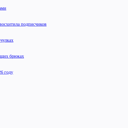
ами
 восхитила подписчиков
 чулках
ающих брюках
26 году