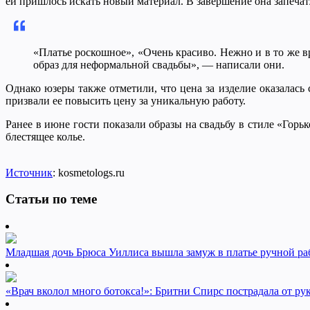
ей пришлось искать новый материал. В завершение она запечатл
«Платье роскошное», «Очень красиво. Нежно и в то же в
образ для неформальной свадьбы», — написали они.
Однако юзеры также отметили, что цена за изделие оказалась
призвали ее повысить цену за уникальную работу.
Ранее в июне гости показали образы на свадьбу в стиле «Горь
блестящее колье.
Источник
: kosmetologs.ru
Статьи по теме
Младшая дочь Брюса Уиллиса вышла замуж в платье ручной раб
«Врач вколол много ботокса!»: Бритни Спирс пострадала от ру