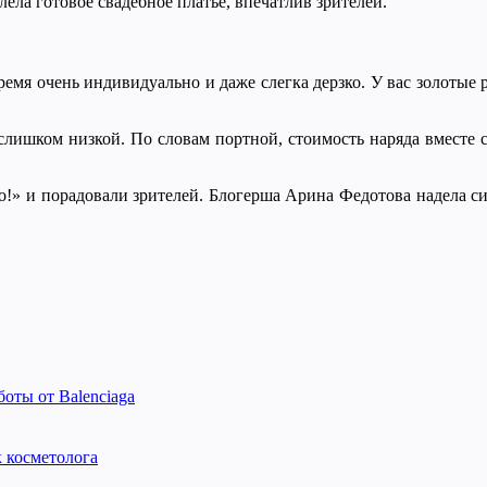
ела готовое свадебное платье, впечатлив зрителей.
ремя очень индивидуально и даже слегка дерзко. У вас золотые 
 слишком низкой. По словам портной, стоимость наряда вместе с
ко!» и порадовали зрителей. Блогерша Арина Федотова надела с
оты от Balenciaga
к косметолога