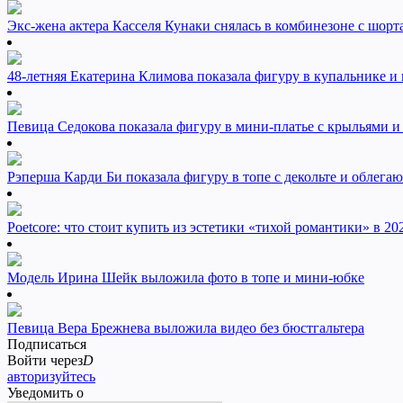
Экс-жена актера Касселя Кунаки снялась в комбинезоне с шорт
48-летняя Екатерина Климова показала фигуру в купальнике и
Певица Седокова показала фигуру в мини-платье с крыльями и
Рэперша Карди Би показала фигуру в топе с декольте и облег
Poetcore: что стоит купить из эстетики «тихой романтики» в 20
Модель Ирина Шейк выложила фото в топе и мини-юбке
Певица Вера Брежнева выложила видео без бюстгальтера
Подписаться
Войти через
D
авторизуйтесь
Уведомить о