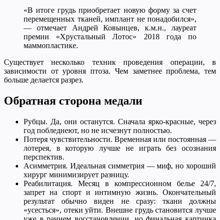
«В итоге грудь приобретает новую форму за счет
перемещенных тканей, имплант не понадобился»,
— отмечает Андрей Ковынцев, к.м.н., лауреат
премии «Хрустальный Лотос» 2018 года по
маммопластике.
Существует несколько техник проведения операции, в
зависимости от уровня птоза. Чем заметнее проблема, тем
больше делается разрез.
Обратная сторона медали
Рубцы. Да, они останутся. Сначала ярко-красные, через
год побледнеют, но не исчезнут полностью.
Потеря чувствительности. Временная или постоянная —
лотерея, в которую лучше не играть без осознания
перспектив.
Асимметрия. Идеальная симметрия — миф, но хороший
хирург минимизирует разницу.
Реабилитация. Месяц в компрессионном белье 24/7,
запрет на спорт и интимную жизнь. Окончательный
результат обычно виден не сразу: ткани должны
«усесться», отеки уйти. Внешне грудь становится лучше
уже в раннем восстановлении, но финальная картинка