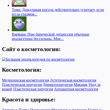
Тома: Дождливая погода действительно угнетает, если
из-за спазмов...
Варвара: При барической депрессии обычные
анальгетики бессильны. Мне...
Сайт о косметологии:
Косметология:
Медицинская косметология
Эстетическая косметология
Пластическая хирургия
Дерматохирургия
Макияж
Уход за
кожей
Пластическая хирургия
Аппаратная косметология
Красота и здоровье:
Здоровье
Диеты
Психология
Маникюр и педикюр
Брови и