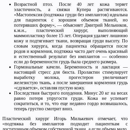
Возрастной птоз. После 40 лет кожа теряет
эластичность, а связки Купера растягиваются.
«Мастопексия (подтяжка груди без имплантов) идеальна
для пациенток с хорошим объемом тканей, но
потерявших форму», — объясняет Дмитрий Мельников,
к.м.н., пластический хирург, выполняющий
маммопластику более 15 лет. Операция удаляет лишнюю
кожу и подтягивает ткани, возвращая груди высоту. По
словам хирурга, когда пациентка обращается после
родов и кормления, подтяжка часто дает очень красивый
и естественный результат без имплантов — особенно
если до беременности грудь была среднего размера.
Гормональные качели. Беременность и лактация —
настоящий стресс для бюста. Пролактин стимулирует
выработку молока, прогестерон увеличивает
железистую ткань, а после завершения кормления грудь
«сдувается», оставляя пустую кожу.
Последствия быстрого похудения. Минус 20 кг на весах
равно потеря упругости груди. Кожа не успевает
сократиться, и то, что еще недавно гордо возвышалось,
теперь грустно смотрит вниз.
Пластический хирург Игорь Милькевич отмечает, что
«подтяжка без имплантов подходит пациенткам с
достаточным объемом собственной ткани, а если объема мало,