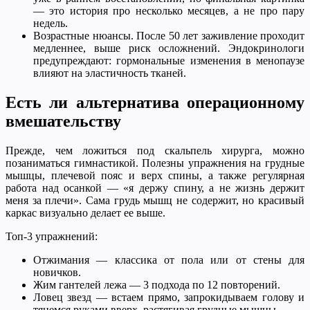
— это история про несколько месяцев, а не про пару
недель.
Возрастные нюансы. После 50 лет заживление проходит
медленнее, выше риск осложнений. Эндокринологи
предупреждают: гормональные изменения в менопаузе
влияют на эластичность тканей.
Есть ли альтернатива операционному
вмешательству
Прежде, чем ложиться под скальпель хирурга, можно
позаниматься гимнастикой. Полезны упражнения на грудные
мышцы, плечевой пояс и верх спины, а также регулярная
работа над осанкой — «я держу спину, а не жизнь держит
меня за плечи». Сама грудь мышц не содержит, но красивый
каркас визуально делает ее выше.
Топ-3 упражнений:
Отжимания — классика от пола или от стены для
новичков.
Жим гантелей лежа — 3 подхода по 12 повторений.
Ловец звезд — встаем прямо, запрокидываем голову и
тянемся руками вверх, растягивая грудные мышцы.