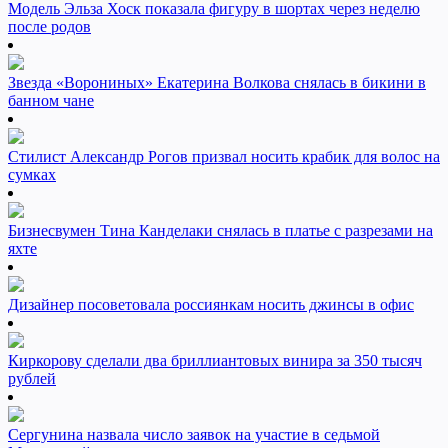
Модель Эльза Хоск показала фигуру в шортах через неделю
после родов
Звезда «Ворониных» Екатерина Волкова снялась в бикини в
банном чане
Стилист Александр Рогов призвал носить крабик для волос на
сумках
Бизнесвумен Тина Канделаки снялась в платье с разрезами на
яхте
Дизайнер посоветовала россиянкам носить джинсы в офис
Киркорову сделали два бриллиантовых винира за 350 тысяч
рублей
Сергунина назвала число заявок на участие в седьмой