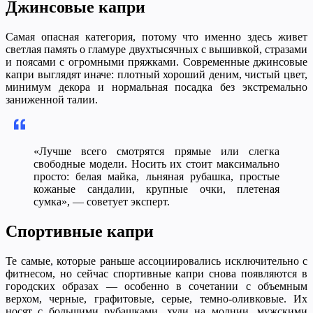
Джинсовые капри
Самая опасная категория, потому что именно здесь живет
светлая память о гламуре двухтысячных с вышивкой, стразами
и поясами с огромными пряжками. Современные джинсовые
капри выглядят иначе: плотный хороший деним, чистый цвет,
минимум декора и нормальная посадка без экстремально
заниженной талии.
«Лучше всего смотрятся прямые или слегка
свободные модели. Носить их стоит максимально
просто: белая майка, льняная рубашка, простые
кожаные сандалии, крупные очки, плетеная
сумка», — советует эксперт.
Спортивные капри
Те самые, которые раньше ассоциировались исключительно с
фитнесом, но сейчас спортивные капри снова появляются в
городских образах — особенно в сочетании с объемным
верхом, черные, графитовые, серые, темно-оливковые. Их
носят с большими рубашками, худи на молнии, мужскими