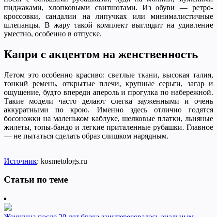
пиджаками, хлопковыми свитшотами. Из обуви — ретро-
кроссовки, сандалии на липучках или минималистичные
шлепанцы. В жару такой комплект выглядит на удивление
уместно, особенно в отпуске.
Капри с акцентом на женственность
Летом это особенно красиво: светлые ткани, высокая талия,
тонкий ремень, открытые плечи, крупные серьги, загар и
ощущение, будто впереди апероль и прогулка по набережной.
Такие модели часто делают слегка зауженными и очень
аккуратными по крою. Именно здесь отлично годятся
босоножки на маленьком каблуке, шелковые платки, льняные
жилеты, топы-бандо и легкие приталенные рубашки. Главное
— не пытаться сделать образ слишком нарядным.
Источник
: kosmetologs.ru
Статьи по теме
Женщина после 20 лет брака заинтересовалась анальным