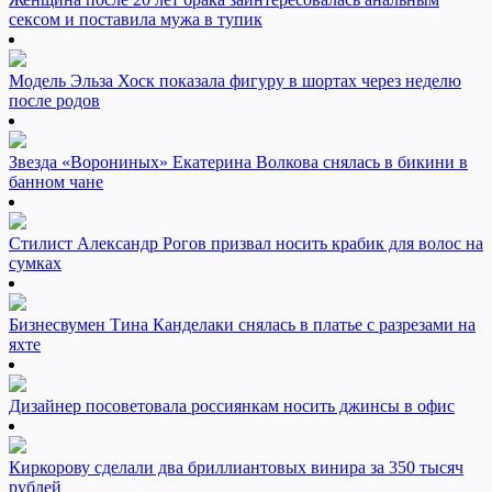
сексом и поставила мужа в тупик
Модель Эльза Хоск показала фигуру в шортах через неделю
после родов
Звезда «Ворониных» Екатерина Волкова снялась в бикини в
банном чане
Стилист Александр Рогов призвал носить крабик для волос на
сумках
Бизнесвумен Тина Канделаки снялась в платье с разрезами на
яхте
Дизайнер посоветовала россиянкам носить джинсы в офис
Киркорову сделали два бриллиантовых винира за 350 тысяч
рублей