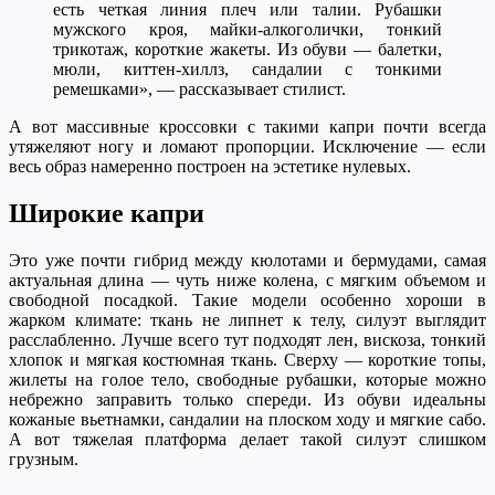
есть четкая линия плеч или талии. Рубашки
мужского кроя, майки-алкоголички, тонкий
трикотаж, короткие жакеты. Из обуви — балетки,
мюли, киттен-хиллз, сандалии с тонкими
ремешками», — рассказывает стилист.
А вот массивные кроссовки с такими капри почти всегда
утяжеляют ногу и ломают пропорции. Исключение — если
весь образ намеренно построен на эстетике нулевых.
Широкие капри
Это уже почти гибрид между кюлотами и бермудами, самая
актуальная длина — чуть ниже колена, с мягким объемом и
свободной посадкой. Такие модели особенно хороши в
жарком климате: ткань не липнет к телу, силуэт выглядит
расслабленно. Лучше всего тут подходят лен, вискоза, тонкий
хлопок и мягкая костюмная ткань. Сверху — короткие топы,
жилеты на голое тело, свободные рубашки, которые можно
небрежно заправить только спереди. Из обуви идеальны
кожаные вьетнамки, сандалии на плоском ходу и мягкие сабо.
А вот тяжелая платформа делает такой силуэт слишком
грузным.