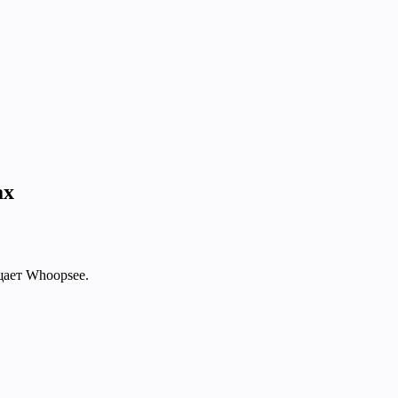
ах
щает Whoopsee.