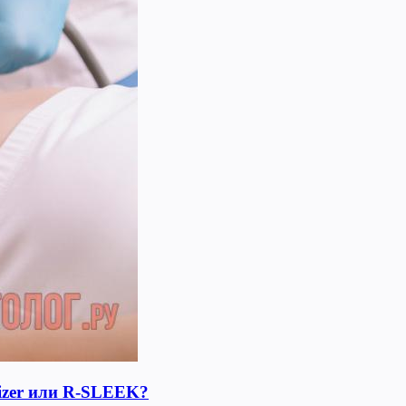
lizer или R-SLEEK?