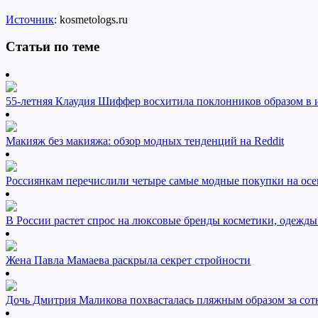
Источник
: kosmetologs.ru
Статьи по теме
55-летняя Клаудия Шиффер восхитила поклонников образом в 
Макияж без макияжа: обзор модных тенденций на Reddit
Россиянкам перечислили четыре самые модные покупки на осе
В России растет спрос на люксовые бренды косметики, одежды
Жена Павла Мамаева раскрыла секрет стройности
Дочь Дмитрия Маликова похвасталась пляжным образом за сот