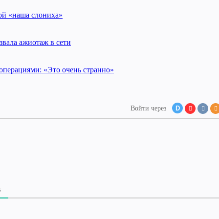
ой «наша слониха»
звала ажиотаж в сети
операциями: «Это очень странно»
Войти через
D
В