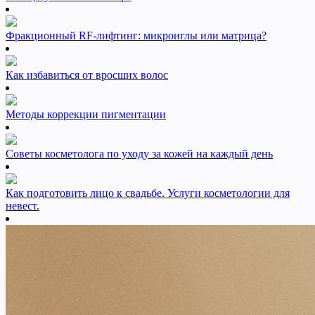
Фракционный RF-лифтинг: микроиглы или матрица?
Как избавиться от вросших волос
Методы коррекции пигментации
Советы косметолога по уходу за кожей на каждый день
Как подготовить лицо к свадьбе. Услуги косметологии для
невест.