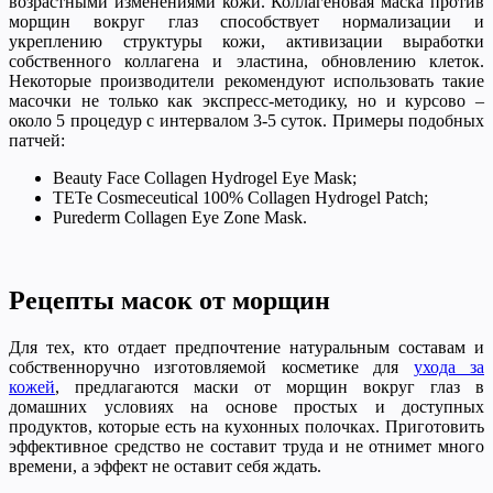
возрастными изменениями кожи. Коллагеновая маска против
морщин вокруг глаз способствует нормализации и
укреплению структуры кожи, активизации выработки
собственного коллагена и эластина, обновлению клеток.
Некоторые производители рекомендуют использовать такие
масочки не только как экспресс-методику, но и курсово –
около 5 процедур с интервалом 3-5 суток. Примеры подобных
патчей:
Beauty Face Collagen Hydrogel Eye Mask;
TETe Cosmeceutical 100% Collagen Hydrogel Patch;
Purederm Collagen Eye Zone Mask.
Рецепты масок от морщин
Для тех, кто отдает предпочтение натуральным составам и
собственноручно изготовляемой косметике для
ухода за
кожей
, предлагаются маски от морщин вокруг глаз в
домашних условиях на основе простых и доступных
продуктов, которые есть на кухонных полочках. Приготовить
эффективное средство не составит труда и не отнимет много
времени, а эффект не оставит себя ждать.