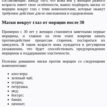
составляющие. Ввиду того, что кожа век у женщин разного
возраста имеет свои особенности, важно подбирать маски от
морщин вокруг глаз с теми компонентами, которые окажут
требуемое действие для ее омоложения и оздоровления.
Маски вокруг глаз от морщин после 30
Примерно с 30 лет у женщин становятся заметными первые
морщины, и главное на этом этапе вовремя начать
противодействие процессам старения, постараться их
замедлить. В таком возрасте кожа нуждается в регулярном
увлажнении, что будет способствовать предупреждению
морщинок и поддержанию эластичности.
Полезны домашние маски против морщин со следующими
компонентами:
алоэ вера;
зеленый чай;
огурец;
петрушка;
мед;
йогурт;
банан;
шпинат;