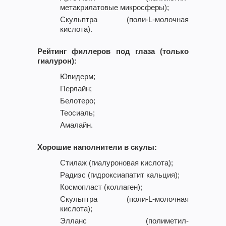
метакрилатовые микросферы);
Скульптра (поли-L-молочная
кислота).
Рейтинг филлеров под глаза (только
гиалурон):
Ювидерм;
Перлайн;
Белотеро;
Теосиаль;
Амалайн.
Хорошие наполнители в скулы:
Стилаж (гиалуроновая кислота);
Радиэс (гидроксиапатит кальция);
Космопласт (коллаген);
Скульптра (поли-L-молочная
кислота);
Элланс (полиметил-