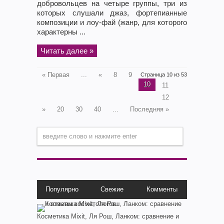
добровольцев на четыре группы, три из
которых слушали джаз, фортепианные
композиции и лоу-фай (жанр, для которого
характерны ...
Читать далее »
« Первая
...
«
8
9
Страница 10 из 53
10
11
12
»
20
30
40
...
Последняя »
Популярно
Свежие
Комменты
Косметика Мixit, Ля Рош, Ланком: сравнение и