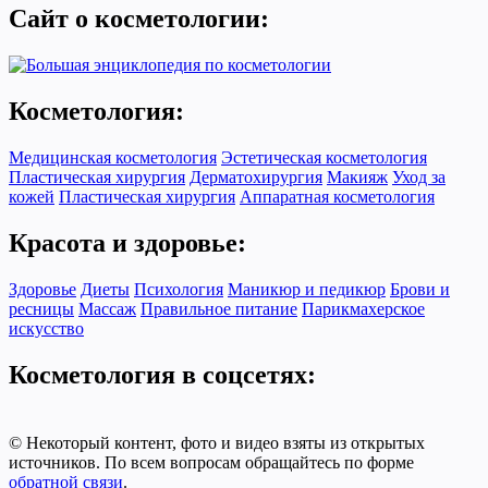
Сайт о косметологии:
Косметология:
Медицинская косметология
Эстетическая косметология
Пластическая хирургия
Дерматохирургия
Макияж
Уход за
кожей
Пластическая хирургия
Аппаратная косметология
Красота и здоровье:
Здоровье
Диеты
Психология
Маникюр и педикюр
Брови и
ресницы
Массаж
Правильное питание
Парикмахерское
искусство
Косметология в соцсетях:
© Некоторый контент, фото и видео взяты из открытых
источников. По всем вопросам обращайтесь по форме
обратной связи
.