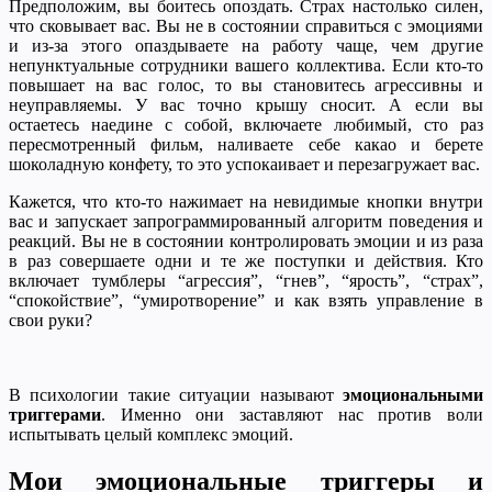
Предположим, вы боитесь опоздать. Страх настолько силен,
что сковывает вас. Вы не в состоянии справиться с эмоциями
и из-за этого опаздываете на работу чаще, чем другие
непунктуальные сотрудники вашего коллектива. Если кто-то
повышает на вас голос, то вы становитесь агрессивны и
неуправляемы. У вас точно крышу сносит. А если вы
остаетесь наедине с собой, включаете любимый, сто раз
пересмотренный фильм, наливаете себе какао и берете
шоколадную конфету, то это успокаивает и перезагружает вас.
Кажется, что кто-то нажимает на невидимые кнопки внутри
вас и запускает запрограммированный алгоритм поведения и
реакций. Вы не в состоянии контролировать эмоции и из раза
в раз совершаете одни и те же поступки и действия. Кто
включает тумблеры “агрессия”, “гнев”, “ярость”, “страх”,
“спокойствие”, “умиротворение” и как взять управление в
свои руки?
В психологии такие ситуации называют
эмоциональными
триггерами
. Именно они заставляют нас против воли
испытывать целый комплекс эмоций.
Мои эмоциональные триггеры и