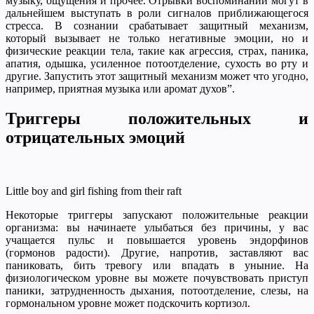
музыку, ощущения и прочее. Отрывки воспоминаний могут в
дальнейшем выступать в роли сигналов приближающегося
стресса. В сознании срабатывает защитный механизм,
который вызывает не только негативные эмоции, но и
физические реакции тела, такие как агрессия, страх, паника,
апатия, одышка, усиленное потоотделение, сухость во рту и
другие. Запустить этот защитный механизм может что угодно,
например, приятная музыка или аромат духов”.
Триггеры положительных и
отрицательных эмоций
Little boy and girl fishing from their raft
Некоторые триггеры запускают положительные реакции
организма: вы начинаете улыбаться без причины, у вас
учащается пульс и повышается уровень эндорфинов
(гормонов радости). Другие, напротив, заставляют вас
паниковать, бить тревогу или впадать в уныние. На
физиологическом уровне вы можете почувствовать приступ
паники, затрудненность дыхания, потоотделение, слезы, на
гормональном уровне может подскочить кортизол.