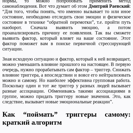
нормы, то можно попробовать применить метод
самонаблюдения. Вот что думает об этом
Дмитрий Раевский
:
“Для того, чтобы понять, что именно вызывает то или иное
состояние, необходимо отследить свои эмоции и физическое
состояние в технике “обратной перемотки”, т.е. пройти путь
наоборот. Сначала выявить эмоцию, а потом
проанализировать причину ее появления. Так вы сможете
выявить фактор, который влияет на ваше состояние. Этот
фактор поможет вам в поиске первичной стрессирующей
ситуации.
Зная исходную ситуацию и фактор, который к ней возвращает,
можно уменьшить влияние прошлого на настоящее. В первую
очередь, нужно прорабатывать сам фактор – триггер. Снижать
влияние триггера, а впоследствии и вовсе его нейтрализовать
можно и самому. Но наиболее эффективна групповая работа.
Поскольку один и тот же триггер у разных людей вызывает
разные ассоциации. Обмениваясь такими ассоциациями в
группе, можно придать триггеру новые значения. Это, как
следствие, вызывает новые эмоциональные реакции”.
Как “поймать” триггеры самому:
краткий алгоритм