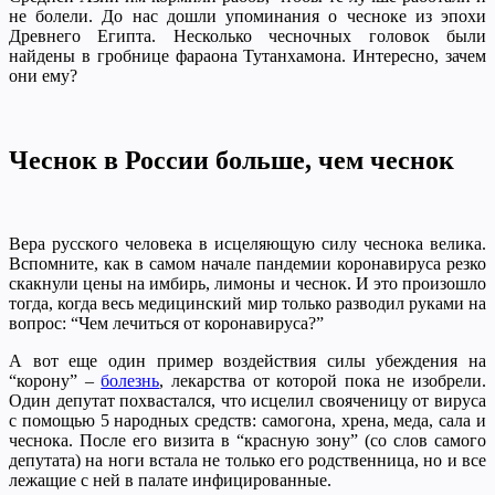
не болели. До нас дошли упоминания о чесноке из эпохи
Древнего Египта. Несколько чесночных головок были
найдены в гробнице фараона Тутанхамона. Интересно, зачем
они ему?
Чеснок в России больше, чем чеснок
Вера русского человека в исцеляющую силу чеснока велика.
Вспомните, как в самом начале пандемии коронавируса резко
скакнули цены на имбирь, лимоны и чеснок. И это произошло
тогда, когда весь медицинский мир только разводил руками на
вопрос: “Чем лечиться от коронавируса?”
А вот еще один пример воздействия силы убеждения на
“корону” –
болезнь
, лекарства от которой пока не изобрели.
Один депутат похвастался, что исцелил свояченицу от вируса
с помощью 5 народных средств: самогона, хрена, меда, сала и
чеснока. После его визита в “красную зону” (со слов самого
депутата) на ноги встала не только его родственница, но и все
лежащие с ней в палате инфицированные.