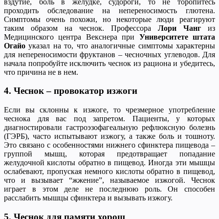
вздутие, боль в желудке, судороги, то не торопитесь
проходить обследование на непереносимость глютена.
Симптомы очень похожи, но некоторые люди реагируют
таким образом на чеснок. Профессора
Лори Чанг
из
Медицинского центра Векснера при
Университете штата
Огайо
указал на то, что аналогичные симптомы характерны
для непереносимости фруктанов – чесночных углеводов. Для
начала попробуйте исключить чеснок из рациона и убедитесь,
что причина не в нем.
4. Чеснок – провокатор изжоги
Если вы склонны к изжоге, то чрезмерное употребление
чеснока для вас под запретом. Пациенты, у которых
диагностировали гастроэзофагеальную рефлюксную болезнь
(ГЭРБ), часто испытывают изжогу, а также боль и тошноту.
Это связано с особенностями нижнего сфинктера пищевода –
группой мышц, которая предотвращает попадание
желудочной кислоты обратно в пищевод. Иногда эти мышцы
ослабевают, пропуская немного кислоты обратно в пищевод,
что и вызывает “жжение”, называемое изжогой. Чеснок
играет в этом деле не последнюю роль. Он способен
расслабить мышцы сфинктера и вызывать изжогу.
5. Чеснок для памяти хорош