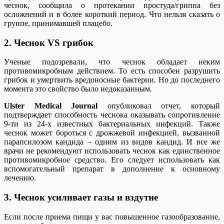
чеснок, сообщила о протекании простуда/гриппа без
осложнений и в более короткий период. Что нельзя сказать о
группе, принимавшей плацебо.
2. Чеснок VS грибок
Ученые подозревали, что чеснок обладает неким
противомикробным действием. То есть способен разрушить
грибок и умертвить вредоносные бактерии. Но до последнего
момента это свойство было недоказанным.
Ulster Medical Journal
опубликовал отчет, который
подтверждает способность чеснока оказывать сопротивление
9-ти из 24-х известных бактериальных инфекций. Также
чеснок может бороться с дрожжевой инфекцией, вызванной
парапсилозом кандида – одним из видов кандид. И все же
врачи не рекомендуют использовать чеснок как единственное
противомикробное средство. Его следует использовать как
вспомогательный препарат в дополнение к основному
лечению.
3. Чеснок усиливает газы и вздутие
Если после приема пищи у вас повышенное газообразование,