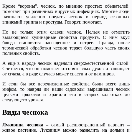
Кроме “короны”, чеснок, по мнению простых обывателей,
помогает при различных вирусных инфекциях. Многие люди
начинают усиленно поедать чеснок в период сезонных
эпидемий гриппа и простуды. Говорят, помогает.
Но не только этим славен чеснок. Нельзя не отметить
выдающиеся кулинарные свойства продукта. С ним вкус
блюда становятся насыщеннее и острее. Правда, после
термической обработки чеснок теряет большую часть своих
полезных свойств.
А еще в народе чеснок наделяли сверхъестественной силой.
Считается, что он помогает отгонять злых духов и защищает
от сглаза, а в ряде случаев может спасти и от вампиров.
И если бы все перечисленные свойства были всего лишь
мифом, то навряд ли наши садоводы выращивали чеснок
целыми грядками и хранили его в старых колготках до
следующего урожая.
Виды чеснока
Луковица чеснока
– самый распространенный вариант –
живое растение. Луковицу можно разделить на дольки и