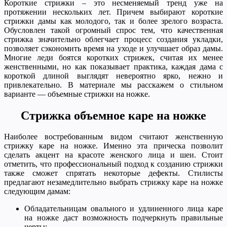
Короткие стрижки – это несменяемый тренд уже на
протяжении нескольких лет. Причем выбирают короткие
стрижки дамы как молодого, так и более зрелого возраста.
Обусловлен такой огромный спрос тем, что качественная
стрижка значительно облегчает процесс создания укладки,
позволяет сэкономить время на уходе и улучшает образ дамы.
Многие леди боятся коротких стрижек, считая их менее
женственными, но как показывает практика, каждая дама с
короткой длиной выглядят невероятно ярко, нежно и
привлекательно. В материале мы расскажем о стильном
варианте — объемные стрижки на ножке.
Стрижка объемное каре на ножке
Наиболее востребованным видом считают женственную
стрижку каре на ножке. Именно эта прическа позволит
сделать акцент на красоте женского лица и шеи. Стоит
отметить, что профессиональный подход к созданию стрижки
также сможет спрятать некоторые дефекты. Стилисты
предлагают незамедлительно выбрать стрижку каре на ножке
следующим дамам:
Обладательницам овального и удлиненного лица каре
на ножке даст возможность подчеркнуть правильные
черты;