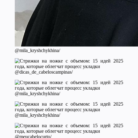
@mila_kryshchykhina/
@dicas_de_cabeloscampinas/
@mila_kryshchykhina/
@mila_kryshchykhina/
@meucabelocurto/