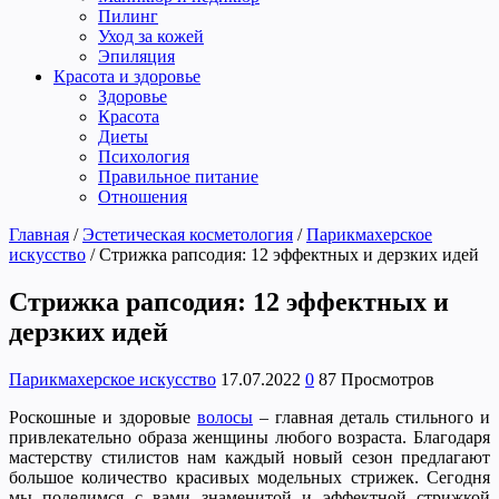
Пилинг
Уход за кожей
Эпиляция
Красота и здоровье
Здоровье
Красота
Диеты
Психология
Правильное питание
Отношения
Главная
/
Эстетическая косметология
/
Парикмахерское
искусство
/
Стрижка рапсодия: 12 эффектных и дерзких идей
Стрижка рапсодия: 12 эффектных и
дерзких идей
Парикмахерское искусство
17.07.2022
0
87 Просмотров
Роскошные и здоровые
волосы
– главная деталь стильного и
привлекательно образа женщины любого возраста. Благодаря
мастерству стилистов нам каждый новый сезон предлагают
большое количество красивых модельных стрижек. Сегодня
мы поделимся с вами знаменитой и эффектной стрижкой