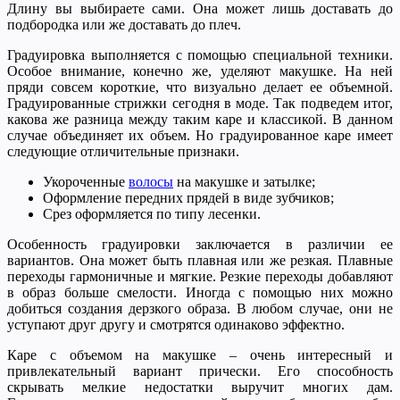
Длину вы выбираете сами. Она может лишь доставать до
подбородка или же доставать до плеч.
Градуировка выполняется с помощью специальной техники.
Особое внимание, конечно же, уделяют макушке. На ней
пряди совсем короткие, что визуально делает ее объемной.
Градуированные стрижки сегодня в моде. Так подведем итог,
какова же разница между таким каре и классикой. В данном
случае объединяет их объем. Но градуированное каре имеет
следующие отличительные признаки.
Укороченные
волосы
на макушке и затылке;
Оформление передних прядей в виде зубчиков;
Срез оформляется по типу лесенки.
Особенность градуировки заключается в различии ее
вариантов. Она может быть плавная или же резкая. Плавные
переходы гармоничные и мягкие. Резкие переходы добавляют
в образ больше смелости. Иногда с помощью них можно
добиться создания дерзкого образа. В любом случае, они не
уступают друг другу и смотрятся одинаково эффектно.
Каре с объемом на макушке – очень интересный и
привлекательный вариант прически. Его способность
скрывать мелкие недостатки выручит многих дам.