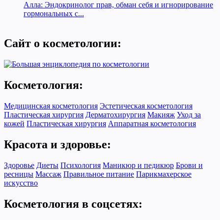
Алла: Эндокринолог прав, обман себя и игнорирование
гормональных с...
Сайт о косметологии:
Косметология:
Медицинская косметология
Эстетическая косметология
Пластическая хирургия
Дерматохирургия
Макияж
Уход за
кожей
Пластическая хирургия
Аппаратная косметология
Красота и здоровье:
Здоровье
Диеты
Психология
Маникюр и педикюр
Брови и
ресницы
Массаж
Правильное питание
Парикмахерское
искусство
Косметология в соцсетях: