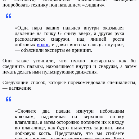
попробовать технику под названием «сэндвич».
«Одна пара ваших пальцев внутри оказывает
давление на точку G снизу вверх, а другая рука
располагается снаружи, над линией роста
лобковых
волос
, и давит вниз на пальцы внутри»,
— объяснили эксперты ее принцип.
Они также уточнили, что нужно постараться как бы
соединить пальцы, находящиеся внутри и снаружи, а затем
начать делать ими пульсирующие движения.
Следующий способ, которые порекомендовали специалисты,
— натяжение.
«Сложите два пальца изнутри небольшим
крючком, надавливая на верхнюю стенку
влагалища, а затем осторожно потяните их к входу
во влагалище, как будто пытаетесь зацепить ими
лобковую кость. Представьте, что вы сгибаете
пальцы внутрь, словно подзываете кого-то. Если