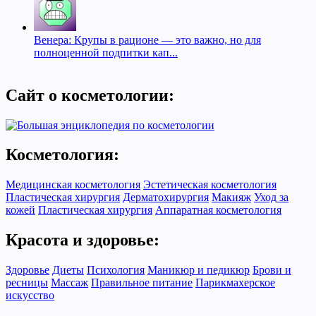
Венера: Крупы в рационе — это важно, но для
полноценной подпитки кап...
Сайт о косметологии:
Косметология:
Медицинская косметология
Эстетическая косметология
Пластическая хирургия
Дерматохирургия
Макияж
Уход за
кожей
Пластическая хирургия
Аппаратная косметология
Красота и здоровье:
Здоровье
Диеты
Психология
Маникюр и педикюр
Брови и
ресницы
Массаж
Правильное питание
Парикмахерское
искусство