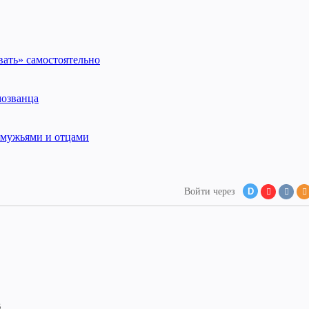
ать» самостоятельно
мозванца
 мужьями и отцами
Войти через
D
В