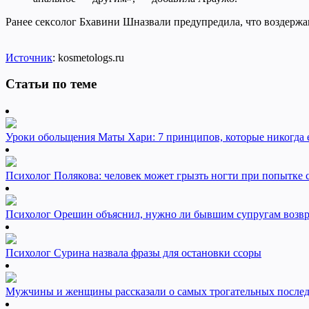
Ранее сексолог Бхавини Шназвали предупредила, что воздержа
Источник
: kosmetologs.ru
Статьи по теме
Уроки обольщения Маты Хари: 7 принципов, которые никогда 
Психолог Полякова: человек может грызть ногти при попытке 
Психолог Орешин объяснил, нужно ли бывшим супругам возвра
Психолог Сурина назвала фразы для остановки ссоры
Мужчины и женщины рассказали о самых трогательных послед