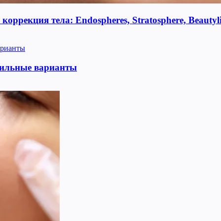
оррекция тела: Endospheres, Stratosphere, Beauty
тильные варианты