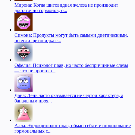
Мирона: Когда щитовидная железа не производит
достаточно гормонов, о...
Симона: Продукты могут быть самыми диетическими,
но если щитовидка с...
Офелия: Психолог прав, но часто беспричинные слезы
— это не просто э...
Дана: Лень часто оказывается не чертой характера, а
банальным проя...
Алла: Эндокринолог прав, обман себя и игнорирование
гормональных с...