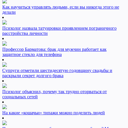
Как научиться управлять людьми, если вы никогда этого не
делали
Психолог назвала татуировки проявлением пограничного
расстройства личности
Профессор Барматова: брак для мужчин работает как
защитное стекло для телефона
Супруги отметили шестидесятую годовщину свадьбы и
раскрыли секрет долгого брака
Психолог объяснил, почему так трудно оторваться от
социальных сетей
На какие «кошачьи» типажи можно поделить людей