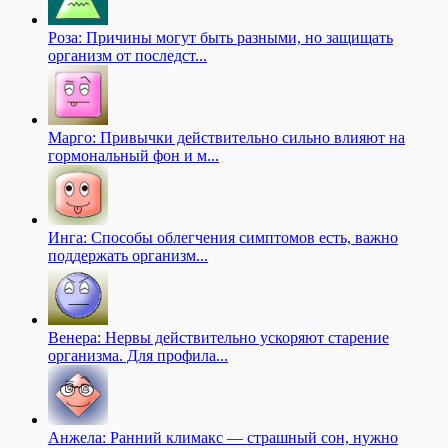
Роза: Причины могут быть разными, но защищать
организм от последст...
Марго: Привычки действительно сильно влияют на
гормональный фон и м...
Инга: Способы облегчения симптомов есть, важно
поддержать организм...
Венера: Нервы действительно ускоряют старение
организма. Для профила...
Анжела: Ранний климакс — страшный сон, нужно