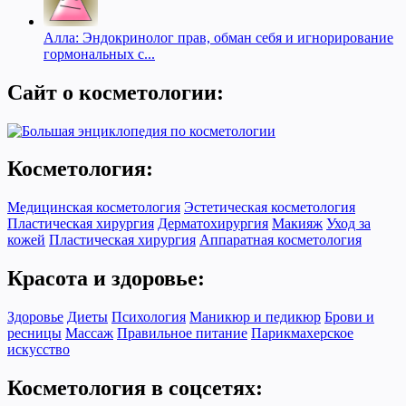
Алла: Эндокринолог прав, обман себя и игнорирование
гормональных с...
Сайт о косметологии:
Косметология:
Медицинская косметология
Эстетическая косметология
Пластическая хирургия
Дерматохирургия
Макияж
Уход за
кожей
Пластическая хирургия
Аппаратная косметология
Красота и здоровье:
Здоровье
Диеты
Психология
Маникюр и педикюр
Брови и
ресницы
Массаж
Правильное питание
Парикмахерское
искусство
Косметология в соцсетях: