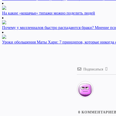
На какие «кошачьи» типажи можно поделить людей
Почему у миллениалов быстро распадаются браки? Мнение пс
Уроки обольщения Маты Хари: 7 принципов, которые никогда 
Подписаться
0
КОММЕНТАРИЕ