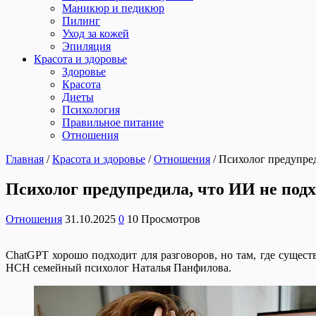
Маникюр и педикюр
Пилинг
Уход за кожей
Эпиляция
Красота и здоровье
Здоровье
Красота
Диеты
Психология
Правильное питание
Отношения
Главная
/
Красота и здоровье
/
Отношения
/
Психолог предупред
Психолог предупредила, что ИИ не под
Отношения
31.10.2025
0
10 Просмотров
ChatGPT хорошо подходит для разговоров, но там, где существ
НСН семейный психолог Наталья Панфилова.