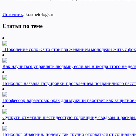
Источник
: kosmetologs.ru
Статьи по теме
«Поколение соло»: что стоит за желанием молодежи жить с фок
Как научиться управлять людьми, если вы никогда этого не дел
Психолог назвала татуировки проявлением пограничного расс
Профессор Барматова: брак для мужчин работает как защитное 
Супруги отметили шестидесятую годовщину свадьбы и раскрыл
Психолог объяснил, почему так трудно оторваться от социальн