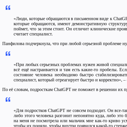
«Люди, которые обращаются в письменном виде к ChatGPT
которые обращаются, имеют демонстративную структуру
поймет, что за этим стоит. Он отличит клинические проя
считает специалист.
Панфилова подчеркнула, что при любой серьезной проблеме н
«При любых серьезных проблемах нужен живой специалист
всё ещё настраивается и там есть какие-то пробелы. Ес
состояние человека необходимо быстро стабилизирова
специалист, который отреагирует быстро и корректно», –
По её словам, подросткам ChatGPT не поможет в решении их п
«Для подростков ChatGPT не совсем подходит. Он все-та
либо этого человека разгонит непонятно куда, либо это 
на меня не посмотрела или мальчик мне как-то криво ус
чтобы их поняли, чтобы внутри появился какой-то стерже