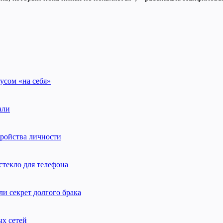
усом «на себя»
али
тройства личности
стекло для телефона
и секрет долгого брака
ых сетей