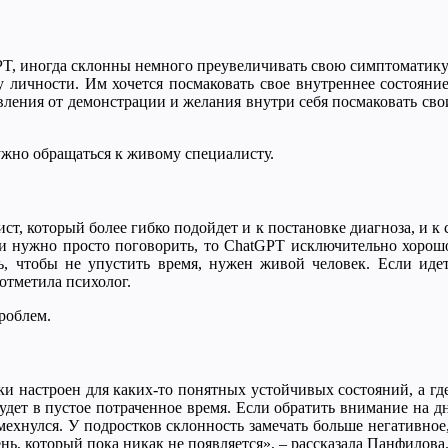
, иногда склонны немного преувеличивать свою симптоматику и
 личности. Им хочется посмаковать свое внутреннее состояни
вления от демонстрации и желания внутри себя посмаковать сво
ужно обращаться к живому специалисту.
, который более гибко подойдет и к постановке диагноза, и к
ли нужно просто поговорить, то ChatGPT исключительно хорошо 
ть, чтобы не упустить время, нужен живой человек. Если иде
 отметила психолог.
роблем.
ки настроен для каких-то понятных устойчивых состояний, а где
будет в пустое потраченное время. Если обратить внимание на 
мехнулся. У подростков склонность замечать больше негативное
нь, который пока никак не появляется», – рассказала Панфилова