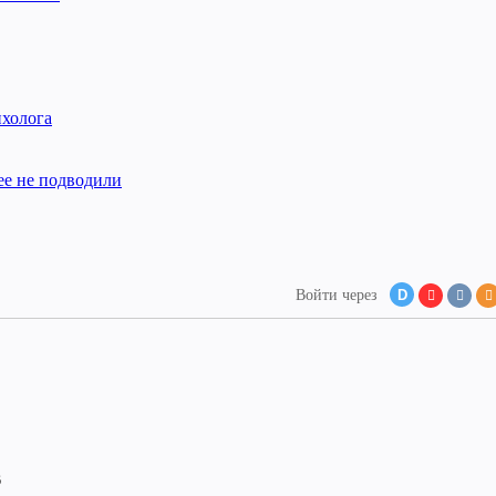
ихолога
ее не подводили
Войти через
D
В