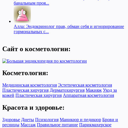
банальным проя...
Алла: Эндокринолог прав, обман себя и игнорирование
гормональных с...
Сайт о косметологии:
Косметология:
Медицинская косметология
Эстетическая косметология
Пластическая хирургия
Дерматохирургия
Макияж
Уход за
кожей
Пластическая хирургия
Аппаратная косметология
Красота и здоровье:
Здоровье
Диеты
Психология
Маникюр и педикюр
Брови и
ресницы
Массаж
Правильное питание
Парикмахерское