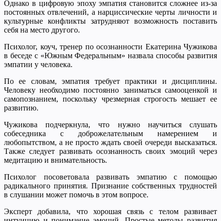
Однако в цифровую эпоху эмпатия становится сложнее из-за
постоянных отвлечений, а нарциссические черты личности и
культурные конфликты затрудняют возможность поставить
себя на место другого.
Психолог, коуч, тренер по осознанности Екатерина Чужикова
в беседе с «Южным Федеральным» назвала способы развития
эмпатии у человека.
По ее словам, эмпатия требует практики и дисциплины.
Человеку необходимо постоянно заниматься самооценкой и
самопознанием, поскольку чрезмерная строгость мешает ее
развитию.
Чужикова подчеркнула, что нужно научиться слушать
собеседника с доброжелательным намерением и
любопытством, а не просто ждать своей очереди высказаться.
Также следует развивать осознанность своих эмоций через
медитацию и внимательность.
Психолог посоветовала развивать эмпатию с помощью
радикального принятия. Признание собственных трудностей
в слушании может помочь в этом вопросе.
Эксперт добавила, что хорошая связь с телом развивает
интуицию и понимание эмоций. Простые методы развития