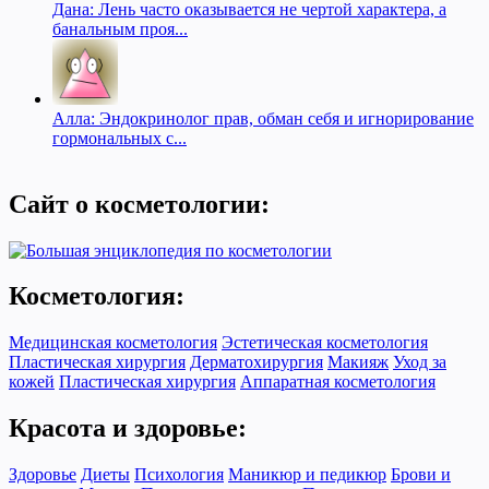
Дана: Лень часто оказывается не чертой характера, а
банальным проя...
Алла: Эндокринолог прав, обман себя и игнорирование
гормональных с...
Сайт о косметологии:
Косметология:
Медицинская косметология
Эстетическая косметология
Пластическая хирургия
Дерматохирургия
Макияж
Уход за
кожей
Пластическая хирургия
Аппаратная косметология
Красота и здоровье:
Здоровье
Диеты
Психология
Маникюр и педикюр
Брови и