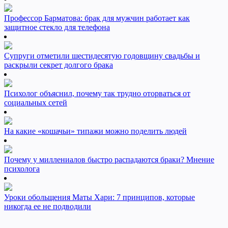
Профессор Барматова: брак для мужчин работает как
защитное стекло для телефона
Супруги отметили шестидесятую годовщину свадьбы и
раскрыли секрет долгого брака
Психолог объяснил, почему так трудно оторваться от
социальных сетей
На какие «кошачьи» типажи можно поделить людей
Почему у миллениалов быстро распадаются браки? Мнение
психолога
Уроки обольщения Маты Хари: 7 принципов, которые
никогда ее не подводили