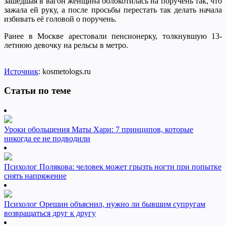
зашедшая в вагон женщина облокотилась на поручень так, что
зажала ей руку, а после просьбы перестать так делать начала
избивать её головой о поручень.
Ранее в Москве арестовали пенсионерку, толкнувшую 13-
летнюю девочку на рельсы в метро.
Источник
: kosmetologs.ru
Статьи по теме
Уроки обольщения Маты Хари: 7 принципов, которые
никогда ее не подводили
Психолог Полякова: человек может грызть ногти при попытке
снять напряжение
Психолог Орешин объяснил, нужно ли бывшим супругам
возвращаться друг к другу