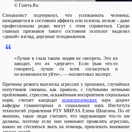
© Газета.Ru
Специалист подчеркнул, что успокаивать человека,
находящегося в состоянии аффекта или психоза, нельзя – даже
профессионалы редко могут с этим справиться. Среди
главных признаков такого состояния психолог выделил
«дикий» взгляд, дерганые телодвижения.
«Лучше в глаза таким людям не смотреть. Это их
заводит, это их «дергает». Если [вам что-то
говоряте], лучше со всем согласиться и
по возможности уйти», — посоветовал эксперт.
Причины резкого выплеска агрессии у прохожих, случайных
попутчиков связаны, как правило, с глубокими личными
проблемами, стрессом, искажённым восприятием социальных
норм, считает кандидат
психологических
наук доцент
кафедры гуманитарных и социальных наук Института
технологий управления РТУ МИРЭА Елена Шпагина. По её
мнению, такие люди считают, что окружающие что-то им
должны, поэтому если они начинают проявлять агрессию,
важно не стесняться звать на помощь, привлекать внимание
других людей.