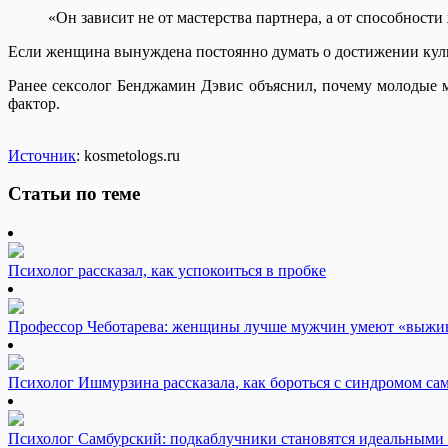
«Он зависит не от мастерства партнера, а от способност
Если женщина вынуждена постоянно думать о достижении кульми
Ранее сексолог Бенджамин Дэвис объяснил, почему молодые м
фактор.
Источник
: kosmetologs.ru
Статьи по теме
Психолог рассказал, как успокоиться в пробке
Профессор Чеботарева: женщины лучше мужчин умеют «выжив
Психолог Ишмурзина рассказала, как бороться с синдромом са
Психолог Самбурский: подкаблучники становятся идеальными