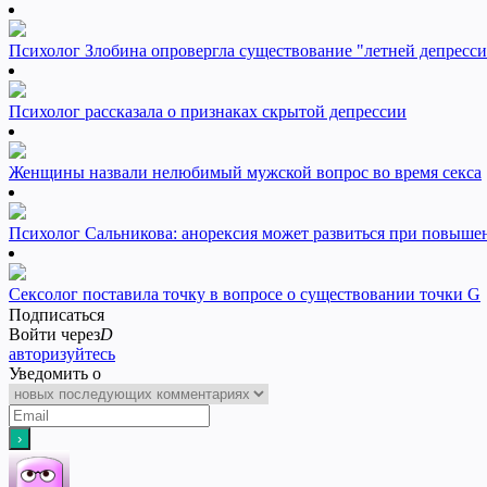
Психолог Злобина опровергла существование "летней депресс
Психолог рассказала о признаках скрытой депрессии
Женщины назвали нелюбимый мужской вопрос во время секса
Психолог Сальникова: анорексия может развиться при повыш
Сексолог поставила точку в вопросе о существовании точки G
Подписаться
Войти через
D
авторизуйтесь
Уведомить о