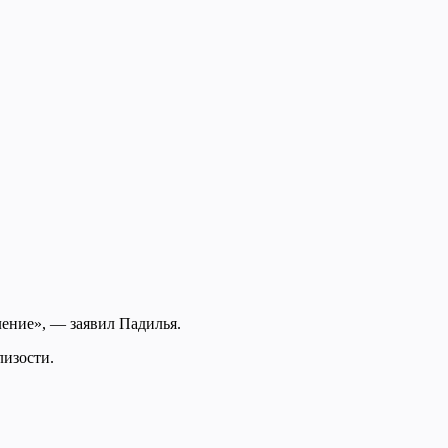
ление», — заявил Падилья.
лизости.