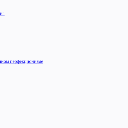
ии"
енном перфекционизме