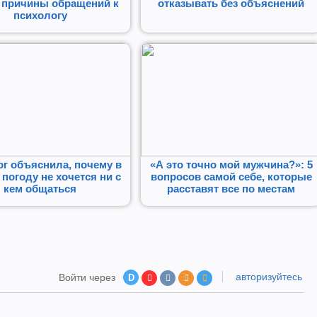
 причины обращений к
отказывать без объяснений
психологу
г объяснила, почему в
«А это точно мой мужчина?»: 5
погоду не хочется ни с
вопросов самой себе, которые
кем общаться
расставят все по местам
авторизуйтесь
Войти через
D