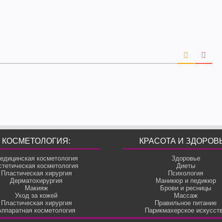
КОСМЕТОЛОГИЯ:
КРАСОТА И ЗДОРОВ
едицинская косметология
Здоровье
стетическая косметология
Диеты
Пластическая хирургия
Психология
Дерматохирургия
Маникюр и педикюр
Макияж
Брови и ресницы
Уход за кожей
Массаж
Пластическая хирургия
Правильное питание
Аппаратная косметология
Парикмахерское искусст