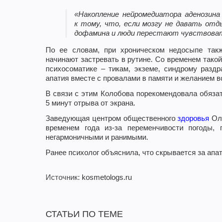
«Накопление нейромедиатора аденозин
к тому, что, если мозгу не давать от
дофамина и люди перестают чувствовать
По ее словам, при хроническом недосыпе так
начинают застревать в рутине. Со временем тако
психосоматике – тикам, экземе, синдрому раздр
апатия вместе с провалами в памяти и желанием в
В связи с этим Колобова порекомендовала обязат
5 минут отрыва от экрана.
Заведующая центром общественного
здоровья
Оль
временем года из-за переменчивости погоды,
негармоничными и ранимыми.
Ранее психолог объяснила, что скрывается за апа
Источник
: kosmetologs.ru
СТАТЬИ ПО ТЕМЕ