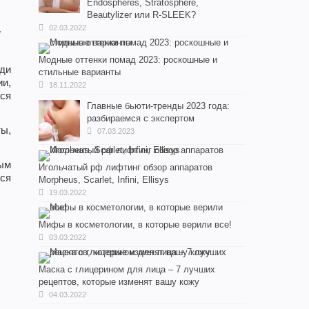
Endospheres, Stratosphere,
Beautylizer или R-SLEEK?
т
02.03.2022
ы
Модные оттенки помад 2023: роскошные и
ди
стильные варианты
ии,
18.11.2022
ься
Главные бьюти-тренды 2023 года:
разбираемся с экспертом
ты,
07.03.2023
ным
Игольчатый рф лифтинг обзор аппаратов
ся
Morpheus, Scarlet, Infini, Ellisys
19.03.2022
Мифы в косметологии, в которые верили все!
03.03.2022
Маска с глицерином для лица – 7 лучших
рецептов, которые изменят вашу кожу
04.03.2022