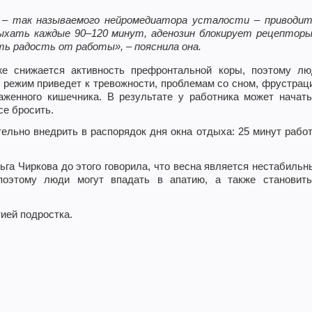
а – так называемого нейромедиатора усталости – приводи
дыхать каждые 90–120 минут, аденозин блокирует рецептор
 радость от работы», – пояснила она.
же снижается активность префронтальной коры, поэтому лю
й режим приведет к тревожности, проблемам со сном, фрустрац
аженного кишечника. В результате у работника может начат
се бросить.
ельно внедрить в распорядок дня окна отдыха: 25 минут рабо
га Чиркова до этого говорила, что весна является нестабиль
 поэтому люди могут впадать в апатию, а также становить
тией подростка.