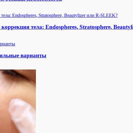
оррекция тела: Endospheres, Stratosphere, Beauty
тильные варианты