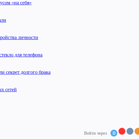
усом «на себя»
али
тройства личности
стекло для телефона
и секрет долгого брака
ых сетей
Войти через
D