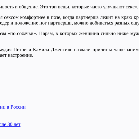
ивость и общение. Это три вещи, которые часто улучшают секс»
ся сексом комфортнее в позе, когда партнерша лежит на краю кр
а бедер и положение ног партнерши, можно добиваться разных о
ы «по-собачьи». Парам, в которых женщина сильно ниже мужч
лаудия Петри и Камила Джентиле назвали причины чаще занима
ает настроение.
ин в России
ле 30 лет