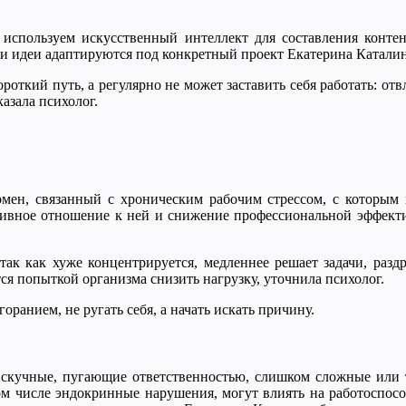
 используем искусственный интеллект для составления конте
эти идеи адаптируются под конкретный проект Екатерина Катали
откий путь, а регулярно не может заставить себя работать: отв
азала психолог.
ен, связанный с хроническим рабочим стрессом, с которым не
ативное отношение к ней и снижение профессиональной эффект
к как хуже концентрируется, медленнее решает задачи, раздра
ся попыткой организма снизить нагрузку, уточнила психолог.
оранием, не ругать себя, а начать искать причину.
: скучные, пугающие ответственностью, слишком сложные или т
том числе эндокринные нарушения, могут влиять на работоспос