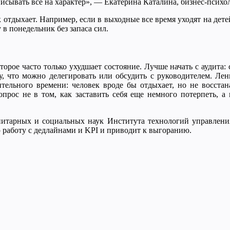
писывать все на характер», — Екатерина Каталина, бизнес-психол
ек отдыхает. Например, если в выходные все время уходят на дет
 в понедельник без запаса сил.
рое часто только ухудшает состояние. Лучше начать с аудита: с
у, что можно делегировать или обсудить с руководителем. Ле
ельного времени: человек вроде бы отдыхает, но не восстана
прос не в том, как заставить себя еще немного потерпеть, а в
нитарных и социальных наук Института технологий управлен
ю работу с дедлайнами и KPI и приводит к выгоранию.