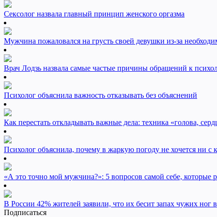
Сексолог назвала главный принцип женского оргазма
Мужчина пожаловался на грусть своей девушки из-за необходи
Врач Лодзь назвала самые частые причины обращений к психо
Психолог объяснила важность отказывать без объяснений
Как перестать откладывать важные дела: техника «голова, серд
Психолог объяснила, почему в жаркую погоду не хочется ни с 
«А это точно мой мужчина?»: 5 вопросов самой себе, которые р
В России 42% жителей заявили, что их бесит запах чужих ног в
Подписаться