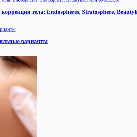
оррекция тела: Endospheres, Stratosphere, Beauty
тильные варианты