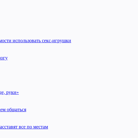
мости использовать секс-игрушки
логу
це, руки»
кем общаться
асставят все по местам