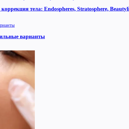
оррекция тела: Endospheres, Stratosphere, Beauty
тильные варианты