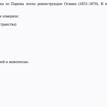
ека из Парижа эпохи реконструкции Османа (1853–1870). В
е измеряли:
странства)
рой и живописью.