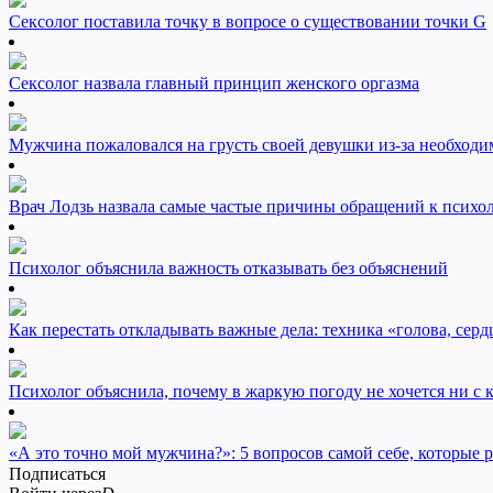
Сексолог поставила точку в вопросе о существовании точки G
Сексолог назвала главный принцип женского оргазма
Мужчина пожаловался на грусть своей девушки из-за необходи
Врач Лодзь назвала самые частые причины обращений к психо
Психолог объяснила важность отказывать без объяснений
Как перестать откладывать важные дела: техника «голова, серд
Психолог объяснила, почему в жаркую погоду не хочется ни с 
«А это точно мой мужчина?»: 5 вопросов самой себе, которые р
Подписаться