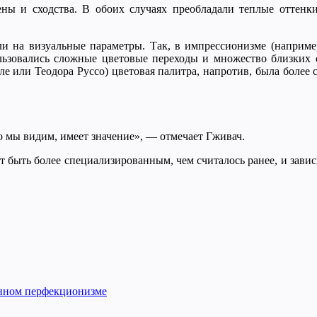
ны и сходства. В обоих случаях преобладали теплые оттенк
ли на визуальные параметры. Так, в импрессионизме (наприме
льзовались сложные цветовые переходы и множество близких 
е или Теодора Руссо) цветовая палитра, напротив, была более 
то мы видим, имеет значение», — отмечает Гживач.
т быть более специализированным, чем считалось ранее, и зави
енном перфекционизме