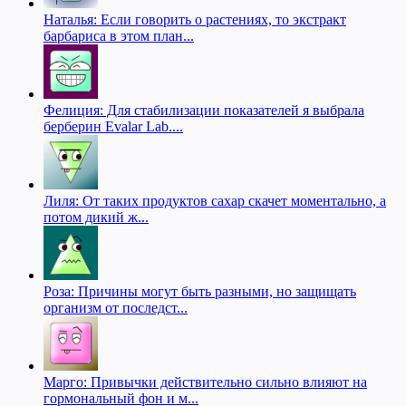
Наталья: Если говорить о растениях, то экстракт
барбариса в этом план...
Фелиция: Для стабилизации показателей я выбрала
берберин Evalar Lab....
Лиля: От таких продуктов сахар скачет моментально, а
потом дикий ж...
Роза: Причины могут быть разными, но защищать
организм от последст...
Марго: Привычки действительно сильно влияют на
гормональный фон и м...