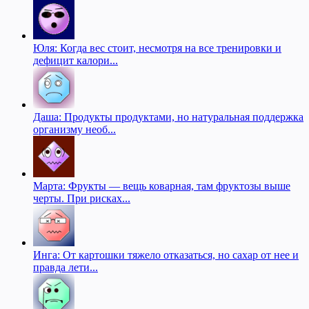
Юля: Когда вес стоит, несмотря на все тренировки и
дефицит калори...
Даша: Продукты продуктами, но натуральная поддержка
организму необ...
Марта: Фрукты — вещь коварная, там фруктозы выше
черты. При рисках...
Инга: От картошки тяжело отказаться, но сахар от нее и
правда лети...