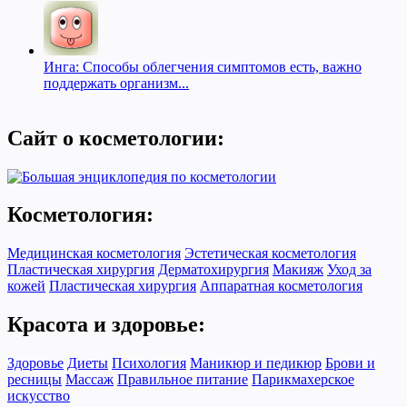
Инга: Способы облегчения симптомов есть, важно
поддержать организм...
Сайт о косметологии:
Косметология:
Медицинская косметология
Эстетическая косметология
Пластическая хирургия
Дерматохирургия
Макияж
Уход за
кожей
Пластическая хирургия
Аппаратная косметология
Красота и здоровье:
Здоровье
Диеты
Психология
Маникюр и педикюр
Брови и
ресницы
Массаж
Правильное питание
Парикмахерское
искусство