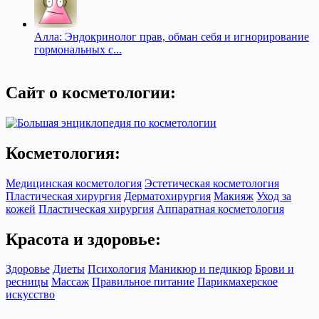
Алла: Эндокринолог прав, обман себя и игнорирование
гормональных с...
Сайт о косметологии:
Косметология:
Медицинская косметология
Эстетическая косметология
Пластическая хирургия
Дерматохирургия
Макияж
Уход за
кожей
Пластическая хирургия
Аппаратная косметология
Красота и здоровье:
Здоровье
Диеты
Психология
Маникюр и педикюр
Брови и
ресницы
Массаж
Правильное питание
Парикмахерское
искусство