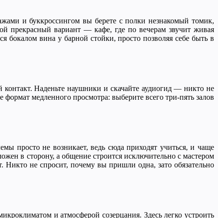
лажами и буккроссингом вы берете с полки незнакомый томик,
гой прекрасный вариант — кафе, где по вечерам звучит живая
я бокалом вина у барной стойки, просто позволяя себе быть в
ый контакт. Наденьте наушники и скачайте аудиогид — никто не
е формат медленного просмотра: выберите всего три-пять залов
емы просто не возникает, ведь сюда приходят учиться, и чаще
ложен в сторону, а общение строится исключительно с мастером
т. Никто не спросит, почему вы пришли одна, зато обязательно
 микроклиматом и атмосферой созерцания. Здесь легко устроить