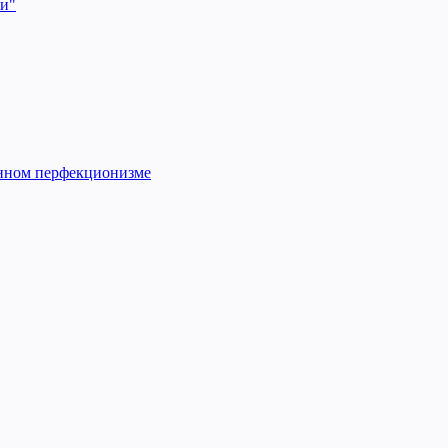
ии"
енном перфекционизме