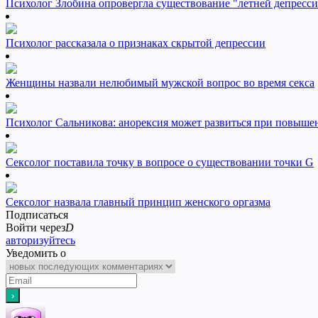
Психолог Злобина опровергла существование "летней депресс
Психолог рассказала о признаках скрытой депрессии
Женщины назвали нелюбимый мужской вопрос во время секса
Психолог Сальникова: анорексия может развиться при повыш
Сексолог поставила точку в вопросе о существовании точки G
Сексолог назвала главный принцип женского оргазма
Подписаться
Войти через
D
авторизуйтесь
Уведомить о