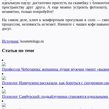
идеальную паузу: достаточно присесть на скамейку с блокнот
пространству друг друга. А еще можно устроить фотоохоту
незаметно, только попробуйте!
На самом деле, ключ к комфортным прогулкам в соло — смена
процессом, неловкость исчезает. Начните с чашки кофе навын
досуг.
Источник
: kosmetologs.ru
Статьи по теме
Профессор Чеботарева: женщины лучше мужчин умеют «выжив
Психолог Ишмурзина рассказала, как бороться с синдромом са
Психолог Самбурский: подкаблучники становятся идеальными