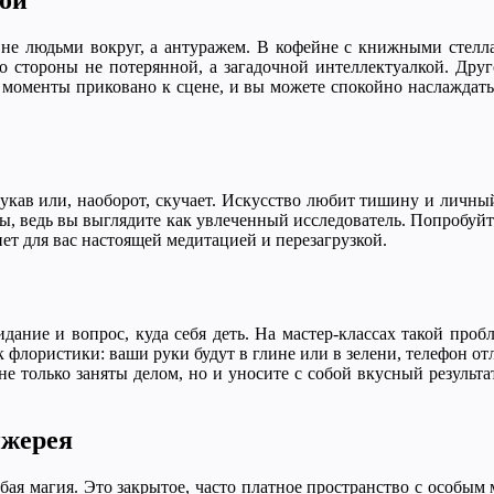
кой
ся не людьми вокруг, а антуражем. В кофейне с книжными стел
 со стороны не потерянной, а загадочной интеллектуалкой. Дру
 моменты приковано к сцене, и вы можете спокойно наслаждатьс
 рукав или, наоборот, скучает. Искусство любит тишину и личн
ы, ведь вы выглядите как увлеченный исследователь. Попробуйт
нет для вас настоящей медитацией и перезагрузкой.
ние и вопрос, куда себя деть. На мастер-классах такой пробл
 флористики: ваши руки будут в глине или в зелени, телефон от
е только заняты делом, но и уносите с собой вкусный результа
нжерея
обая магия. Это закрытое, часто платное пространство с особым