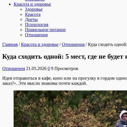
Красота и здоровье
Здоровье
Красота
Диеты
Психология
Правильное питание
Отношения
Главная
/
Красота и здоровье
/
Отношения
/
Куда сходить одной:
Куда сходить одной: 5 мест, где не буде
Отношения
21.05.2026
0
9 Просмотров
Идея отправиться в кафе, кино или на прогулку в гордом одино
заказ?». Эти мысли знакомы почти каждой.