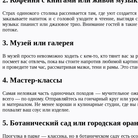
2. Кофейня с книгами или живой музы
Страх одинокого столика рассеивается там, где уют создает
заказываете напиток и с головой уходите в чтение, выглядя
музыка: пианист или джазовое трио. Внимание гостей в такие
потоке.
3. Музей или галерея
В музей просто невозможно ходить с кем-то, кто тянет вас за
посмеет вас отвлечь, пока вы стоите напротив любимой картин
и проведите там час, рассматривая мазки, тени и рамы. Это ста
4. Мастер-классы
Самая неловкая часть одиночных походов — мучительное ожида
всего — по одному. Отправляйтесь на гончарный круг или урок
и материалом. Не менее хороши и кулинарные студии, где вы н
похвалят ваш соус или изделие.
5. Ботанический сад или городская ора
Прогулка в парке — классика, но в ботаническом саду есть ос