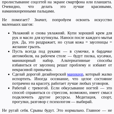
пролистывание соцсетей на экране смартфона или планшета.
Очевидно, что делать это лучше красивыми,
наманикюренными пальцами.
Не помогает? Значит, попробуем освоить искусство
маленьких шагов:
Увлажняй и снова увлажняй. Купи хороший крем для
рук и масло для кутикулы. Наноси после каждого мытья
рук. Да, это раздражает, но сухая кожа = заусеницы =
желание грызть.
Пусть всегда под руками — в сумочке, в бардачке
автомобиля, на рабочем столе — будут пилка, кусачки,
маникюрный набор. Альтернативные способы
избавиться от заусениц решат проблему и избавят от
некрасивой привычки.
Сделай дорогой дизайнерский
маникюр
, который жалко
испортить. Иногда осознание, что целое состояние
потрачено на красоту, работает лучше любых уговоров.
Работай с тревогой. Если обкусывание ногтей — это
способ справиться со стрессом, возможно, имеет смысл
подключить другие ресурсы. Медитация, спорт,
прогулки, разговор с психологом — выбирай.
Не ругай себя. Срывы будут. Это нормально. Главное — не