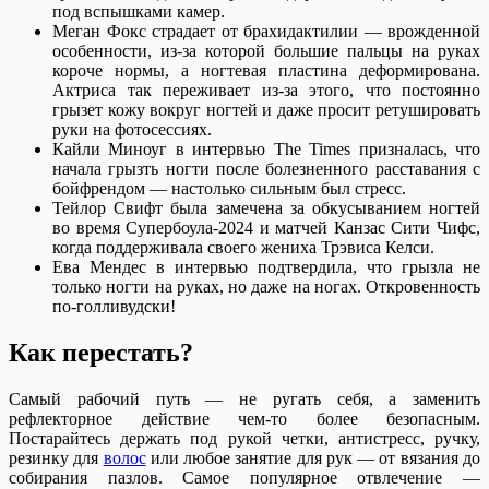
под вспышками камер.
Меган Фокс страдает от брахидактилии — врожденной
особенности, из-за которой большие пальцы на руках
короче нормы, а ногтевая пластина деформирована.
Актриса так переживает из-за этого, что постоянно
грызет кожу вокруг ногтей и даже просит ретушировать
руки на фотосессиях.
Кайли Миноуг в интервью The Times призналась, что
начала грызть ногти после болезненного расставания с
бойфрендом — настолько сильным был стресс.
Тейлор Свифт была замечена за обкусыванием ногтей
во время Супербоула-2024 и матчей Канзас Сити Чифс,
когда поддерживала своего жениха Трэвиса Келси.
Ева Мендес в интервью подтвердила, что грызла не
только ногти на руках, но даже на ногах. Откровенность
по-голливудски!
Как перестать?
Самый рабочий путь — не ругать себя, а заменить
рефлекторное действие чем-то более безопасным.
Постарайтесь держать под рукой четки, антистресс, ручку,
резинку для
волос
или любое занятие для рук — от вязания до
собирания пазлов. Самое популярное отвлечение —