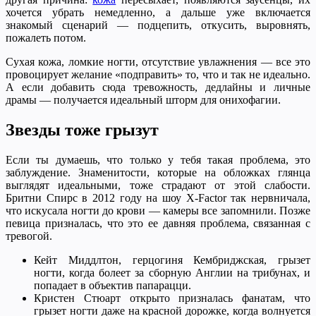
хочется убрать немедленно, а дальше уже включается
знакомый сценарий — подцепить, откусить, выровнять,
пожалеть потом.
Сухая кожа, ломкие ногти, отсутствие увлажнения — все это
провоцирует желание «подправить» то, что и так не идеально.
А если добавить сюда тревожность, дедлайны и личные
драмы — получается идеальный шторм для онихофагии.
Звезды тоже грызут
Если ты думаешь, что только у тебя такая проблема, это
заблуждение. Знаменитости, которые на обложках глянца
выглядят идеальными, тоже страдают от этой слабости.
Бритни Спирс в 2012 году на шоу X-Factor так нервничала,
что искусала ногти до крови — камеры все запомнили. Позже
певица призналась, что это ее давняя проблема, связанная с
тревогой.
Кейт Миддлтон, герцогиня Кембриджская, грызет
ногти, когда болеет за сборную Англии на трибунах, и
попадает в объектив папарацци.
Кристен Стюарт открыто призналась фанатам, что
грызет ногти даже на красной дорожке, когда волнуется