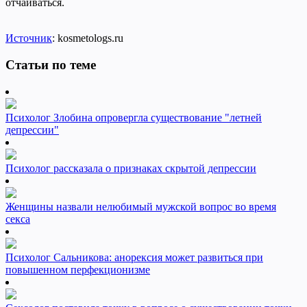
отчаиваться.
Источник
: kosmetologs.ru
Статьи по теме
Психолог Злобина опровергла существование "летней
депрессии"
Психолог рассказала о признаках скрытой депрессии
Женщины назвали нелюбимый мужской вопрос во время
секса
Психолог Сальникова: анорексия может развиться при
повышенном перфекционизме