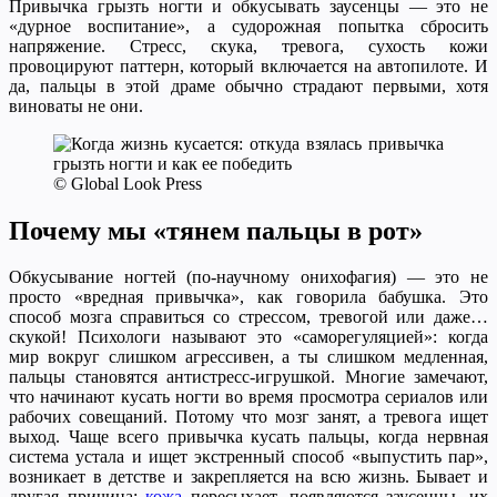
Привычка грызть ногти и обкусывать заусенцы — это не
«дурное воспитание», а судорожная попытка сбросить
напряжение. Стресс, скука, тревога, сухость кожи
провоцируют паттерн, который включается на автопилоте. И
да, пальцы в этой драме обычно страдают первыми, хотя
виноваты не они.
© Global Look Press
Почему мы «тянем пальцы в рот»
Обкусывание ногтей (по-научному онихофагия) — это не
просто «вредная привычка», как говорила бабушка. Это
способ мозга справиться со стрессом, тревогой или даже…
скукой! Психологи называют это «саморегуляцией»: когда
мир вокруг слишком агрессивен, а ты слишком медленная,
пальцы становятся антистресс-игрушкой. Многие замечают,
что начинают кусать ногти во время просмотра сериалов или
рабочих совещаний. Потому что мозг занят, а тревога ищет
выход. Чаще всего привычка кусать пальцы, когда нервная
система устала и ищет экстренный способ «выпустить пар»,
возникает в детстве и закрепляется на всю жизнь. Бывает и
другая причина:
кожа
пересыхает, появляются заусенцы, их