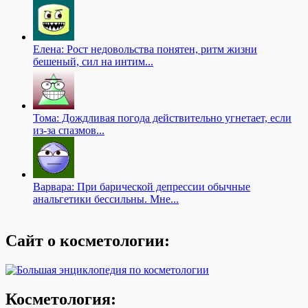
Елена: Рост недовольства понятен, ритм жизни
бешеный, сил на интим...
Тома: Дождливая погода действительно угнетает, если
из-за спазмов...
Варвара: При барической депрессии обычные
анальгетики бессильны. Мне...
Сайт о косметологии:
Косметология: