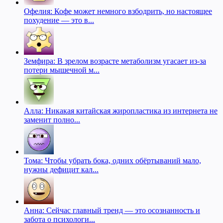
Офелия: Кофе может немного взбодрить, но настоящее
похудение — это в...
Земфира: В зрелом возрасте метаболизм угасает из-за
потери мышечной м...
Алла: Никакая китайская жиропластика из интернета не
заменит полно...
Тома: Чтобы убрать бока, одних обёртываний мало,
нужны дефицит кал...
Анна: Сейчас главный тренд — это осознанность и
забота о психологи...