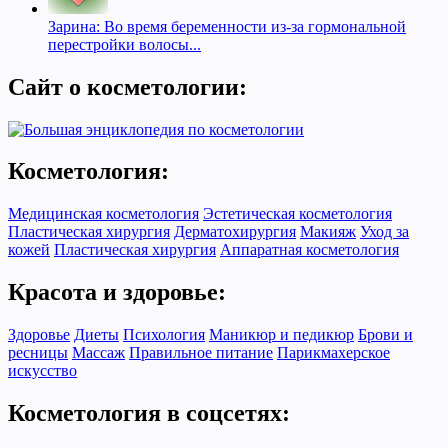
Зарина: Во время беременности из-за гормональной
перестройки волосы...
Сайт о косметологии:
Косметология:
Медицинская косметология
Эстетическая косметология
Пластическая хирургия
Дерматохирургия
Макияж
Уход за
кожей
Пластическая хирургия
Аппаратная косметология
Красота и здоровье:
Здоровье
Диеты
Психология
Маникюр и педикюр
Брови и
ресницы
Массаж
Правильное питание
Парикмахерское
искусство
Косметология в соцсетях: