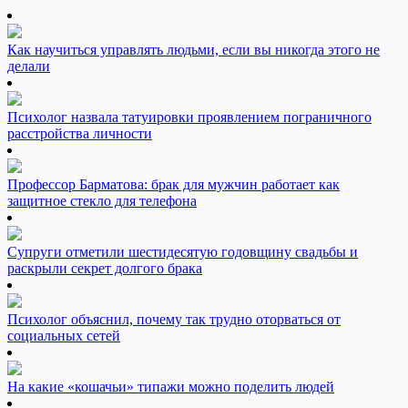
Как научиться управлять людьми, если вы никогда этого не
делали
Психолог назвала татуировки проявлением пограничного
расстройства личности
Профессор Барматова: брак для мужчин работает как
защитное стекло для телефона
Супруги отметили шестидесятую годовщину свадьбы и
раскрыли секрет долгого брака
Психолог объяснил, почему так трудно оторваться от
социальных сетей
На какие «кошачьи» типажи можно поделить людей