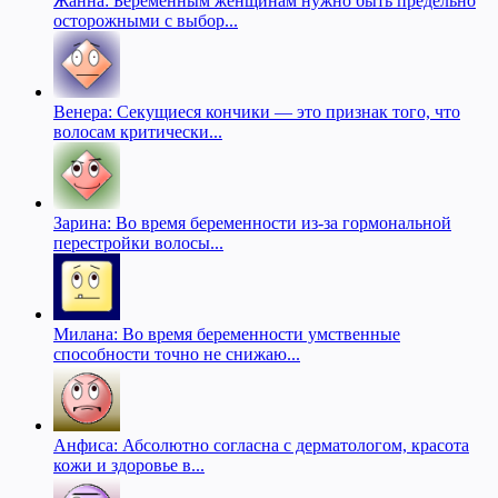
Жанна: Беременным женщинам нужно быть предельно
осторожными с выбор...
Венера: Секущиеся кончики — это признак того, что
волосам критически...
Зарина: Во время беременности из-за гормональной
перестройки волосы...
Милана: Во время беременности умственные
способности точно не снижаю...
Анфиса: Абсолютно согласна с дерматологом, красота
кожи и здоровье в...