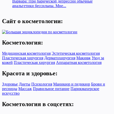
Варвара: При барической депрессии обычные
анальгетики бессильны. Мне...
Сайт о косметологии:
Косметология:
Медицинская косметология
Эстетическая косметология
Пластическая хирургия
Дерматохирургия
Макияж
Уход за
кожей
Пластическая хирургия
Аппаратная косметология
Красота и здоровье:
Здоровье
Диеты
Психология
Маникюр и педикюр
Брови и
ресницы
Массаж
Правильное питание
Парикмахерское
искусство
Косметология в соцсетях: