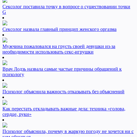
Сексолог поставила точку в вопросе о существовании точки
G
Сексолог назвала главный принцип женского оргазма
Мужчина пожаловался на грусть своей девушки из-за
необходимости использовать секс-игрушки
Врач Лодзь назвала самые частые причины обращений к
психологу
Психолог объяснила важность отказывать без объяснений
Как перестать откладывать важные дела: техника «голова,
сердце, руки»
Психолог объяснила, почему в жаркую погоду не хочется ни с
кем общаться