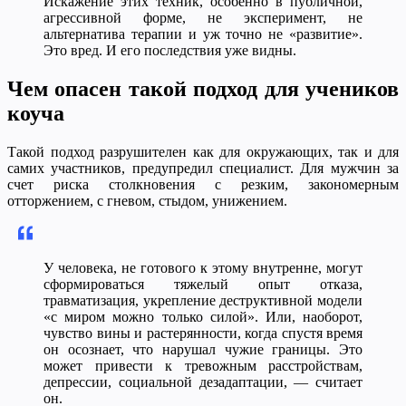
Искажение этих техник, особенно в публичной,
агрессивной форме, не эксперимент, не
альтернатива терапии и уж точно не «развитие».
Это вред. И его последствия уже видны.
Чем опасен такой подход для учеников
коуча
Такой подход разрушителен как для окружающих, так и для
самих участников, предупредил специалист. Для мужчин за
счет риска столкновения с резким, закономерным
отторжением, с гневом, стыдом, унижением.
У человека, не готового к этому внутренне, могут
сформироваться тяжелый опыт отказа,
травматизация, укрепление деструктивной модели
«с миром можно только силой». Или, наоборот,
чувство вины и растерянности, когда спустя время
он осознает, что нарушал чужие границы. Это
может привести к тревожным расстройствам,
депрессии, социальной дезадаптации, — считает
он.