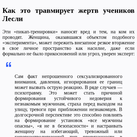
Как это травмирует жертв учеников
Лесли
Эти «пикап-тренировки» наносят вред и тем, на ком их
проводят. Женщина, оказавшаяся объектом подобного
«эксперимента», может пережить внезапное резкое вторжение
в свое личное пространство как насилие, даже если
формально не было прикосновений или угроз, уверен эксперт:
Сам факт непрошенного сексуализированного
внимания, давления, игнорирования ее границ
может вызвать острую реакцию. В ряде случаев —
психотравму. Это может стать причиной
формирования устойчивого недоверия к
незнакомым мужчинам, страха перед выходом на
улицу, тревоги при приближении незнакомцев. В
долгосрочной перспективе это способно повлиять
на формирование установок «все мужчины
опасны», «я не в безопасности» и настраивать
женщину на избегающий, тревожный или
гиперконтролирующий тип привязанности в