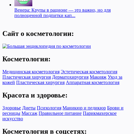
Венера: Крупы в рационе — это важно, но для
полноценной подпитки кап...
Сайт о косметологии:
Косметология:
Медицинская косметология
Эстетическая косметология
Пластическая хирургия
Дерматохирургия
Макияж
Уход за
кожей
Пластическая хирургия
Аппаратная косметология
Красота и здоровье:
Здоровье
Диеты
Психология
Маникюр и педикюр
Брови и
ресницы
Массаж
Правильное питание
Парикмахерское
искусство
Косметология в соцсетях: