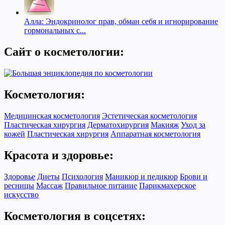
Алла: Эндокринолог прав, обман себя и игнорирование
гормональных с...
Сайт о косметологии:
Косметология:
Медицинская косметология
Эстетическая косметология
Пластическая хирургия
Дерматохирургия
Макияж
Уход за
кожей
Пластическая хирургия
Аппаратная косметология
Красота и здоровье:
Здоровье
Диеты
Психология
Маникюр и педикюр
Брови и
ресницы
Массаж
Правильное питание
Парикмахерское
искусство
Косметология в соцсетях: