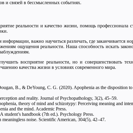
ов и связей в бессмысленных событиях.
риятие реальности и качество жизни, помощь профессионала с
вки.
 информации, важно научиться различать, где заканчивается но
ажениям ощущения реальности. Наша способность искать законом
 заблуждениям.
учшить восприятие реальности, но и совершенствовать техн
учшению качества жизни в условиях современного мира.
Dougan, B., & DeYoung, C. G. (2020). Apophenia as the disposition to 
erception and reality. Journal of Psychopathology, 3(2), 45–59.
Apophenia, theory of mind and schizotypy: Perceiving meaning and inte
enia and the mind. Academic Press.
A student’s handbook (7th ed.). Psychology Press.
in meaningless noise. Scientific American, 304(5), 42–47.