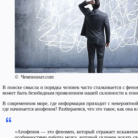
© Чемпионат.com
В поиске смысла и порядка человек часто сталкивается с фе
может быть безобидным проявлением нашей склонности к поис
В современном мире, где информация приходит с невероятной 
где начинается апофения? Разбираемся, что это такое, как она 
«Апофения — это феномен, который отражает искажение в
особенностями работы мозга, который склонен искать с