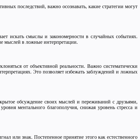
ивных последствий, важно осознавать, какие стратегии могут
нает искать смыслы и закономерности в случайных событиях.
ие мыслей в ложные интерпретации.
тклоняться от объективной реальности. Важно систематически
нтерпретациях. Это позволяет избежать заблуждений и ложных
крытое обсуждение своих мыслей и переживаний с друзьями,
уровня ментального благополучия, снижая уровень стресса и
гнал или знак. Постепенное принятие этого как естественного