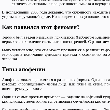
физические сигналы, а процесс поиска смысла и порядка»
В исследовании 2008 года доказано, что склонность находит
угрозы в окружающей среде. Но в современных условиях это м
Как появился этот феномен?
Термин был введён немецким психиатром Хербертом Клайном в
первых этапах явление связывали с шизофренией. С развитием
Было установлено, что она может проявляться в различных ф
эволюция в понимании феномена привела к осознанию того,
человека.
Типы апофении
Апофения может проявляться в различных формах. Одна из са
которых «проглядывают» черты лица, или пятна на стене, пр
ищет структуру в хаосе.
Один из самых простых примеров — гадание на кофейной гуще,
как психика стремится интерпретировать случайность как нечт
Слуховая апофения проявляется в интерпретации звуков. Эт