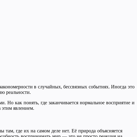
акономерности в случайных, бессвязных событиях. Иногда это
ию реальности.
и. Но как понять, где заканчивается нормальное восприятие и
а этим явлением.
 там, где их на самом деле нет. Её природа объясняется
особность воспринимать мир — это не просто реакция на