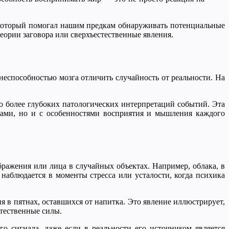
, который помогал нашим предкам обнаруживать потенциальные
еории заговора или сверхъестественные явления.
еспособностью мозга отличить случайность от реальности. На
о более глубоких патологических интерпретаций событий. Эта
вами, но и с особенностями восприятия и мышления каждого
ражения или лица в случайных объектах. Например, облака, в
наблюдается в моменты стресса или усталости, когда психика
 в пятнах, оставшихся от напитка. Это явление иллюстрирует,
стественные силы.
о сигнала, даже если в реальности его источником является