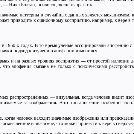
, — Ника Болзан, психолог, эксперт-практик.
ь значимые паттерны в случайных данных является механизмом
ожет приводить к ошибочному восприятию, например, к вере в т
 1950-х годах. В то время учёные ассоциировали апофению с н
 науки подход к изучению апофении изменился.
ормах и на разных уровнях восприятия — от простой иллюзии д
 что апофения связана не только с психическими расстройст
мых распространённых — визуальная, когда человек видит изоб
инимаемые за изображения. Этот тип апофении особенно часто 
 когда человек находит значимые изображения или предсказания
о осмысленное и значимое, что может привести к вере в сверхъе
о может быть восприятие обычного шума как какого-то важног