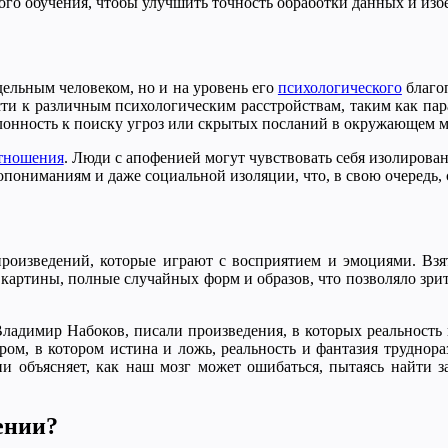
ого обучения, чтобы улучшить точность обработки данных и из
дельным человеком, но и на уровень его
психологического
благоп
сти к различным психологическим расстройствам, таким как пар
лонность к поиску угроз или скрытых посланий в окружающем м
тношения
. Люди с апофенией могут чувствовать себя изолирован
опониманиям и даже социальной изоляции, что, в свою очередь,
роизведений, которые играют с восприятием и эмоциями. Взя
артины, полные случайных форм и образов, что позволяло зрит
Владимир Набоков, писали произведения, в которых реальность 
ром, в котором истина и ложь, реальность и фантазия труднора
и объясняет, как наш мозг может ошибаться, пытаясь найти з
ении?