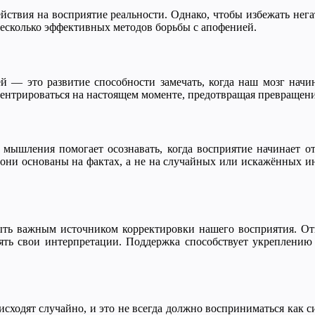
твия на восприятие реальности. Однако, чтобы избежать негат
несколько эффективных методов борьбы с апофенией.
 — это развитие способности замечать, когда наш мозг начи
ентрироваться на настоящем моменте, предотвращая превращен
 мышления помогает осознавать, когда восприятие начинает о
о они основаны на фактах, а не на случайных или искажённых и
ыть важным источником корректировки нашего восприятия. От
ять свои интерпретации. Поддержка способствует укреплению 
сходят случайно, и это не всегда должно восприниматься как си