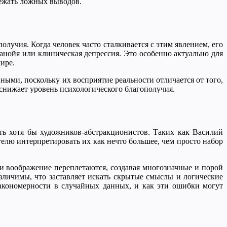
бежать ложных выводов.
олучия. Когда человек часто сталкивается с этим явлением, его
анойя или клиническая депрессия. Это особенно актуально для
ире.
ными, поскольку их восприятие реальности отличается от того,
 снижает уровень психологического благополучия.
ть хотя бы художников-абстракционистов. Таких как Василий
елю интерпретировать их как нечто большее, чем просто набор
и воображение переплетаются, создавая многозначные и порой
зличимы, что заставляет искать скрытые смыслы и логические
акономерности в случайных данных, и как эти ошибки могут