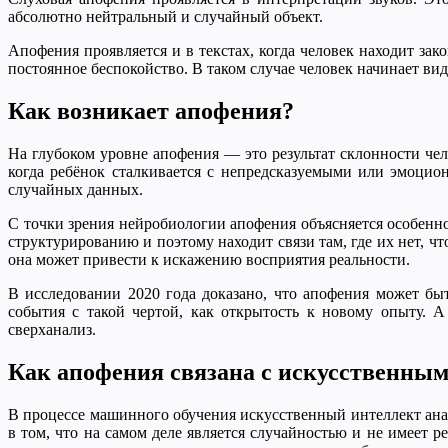
абсолютно нейтральный и случайный объект.
Апофения проявляется и в текстах, когда человек находит з
постоянное беспокойство. В таком случае человек начинает вид
Как возникает апофения?
На глубоком уровне апофения — это результат склонности чел
когда ребёнок сталкивается с непредсказуемыми или эмоцио
случайных данных.
С точки зрения нейробиологии апофения объясняется особенн
структурированию и поэтому находит связи там, где их нет, ч
она может привести к искажению восприятия реальности.
В исследовании 2020 года доказано, что апофения может б
события с такой чертой, как открытость к новому опыту. 
сверханализ.
Как апофения связана с искусственны
В процессе машинного обучения искусственный интеллект анал
в том, что на самом деле является случайностью и не имеет