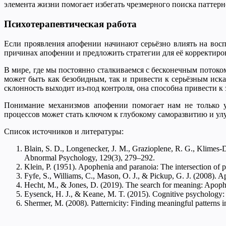
элемента жизни помогает избегать чрезмерного поиска паттерн
Психотерапевтическая работа
Если проявления апофении начинают серьёзно влиять на восп
причинах апофении и предложить стратегии для её корректиро
В мире, где мы постоянно сталкиваемся с бесконечным потоком
может быть как безобидным, так и привести к серьёзным иск
склонность выходит из-под контроля, она способна привести к
Понимание механизмов апофении помогает нам не только ул
процессов может стать ключом к глубокому саморазвитию и ул
Список источников и литературы:
Blain, S. D., Longenecker, J. M., Grazioplene, R. G., Klimes-
Abnormal Psychology, 129(3), 279–292.
Klein, P. (1951). Apophenia and paranoia: The intersection of p
Fyfe, S., Williams, C., Mason, O. J., & Pickup, G. J. (2008). 
Hecht, M., & Jones, D. (2019). The search for meaning: Apoph
Eysenck, H. J., & Keane, M. T. (2015). Cognitive psychology: 
Shermer, M. (2008). Patternicity: Finding meaningful patterns 