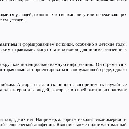
людается у людей, склонных к сверханализу или переживающих
е существует.
развитием и формированием психики, особенно в детские годы,
скими травмами, могут стать основой для поиска значений в
 вокруг как потенциально важную информацию. Он стремится к
 которая помогает ориентироваться в окружающей среде, однако
шибкам. Авторы связали склонность воспринимать случайные
я характерна для людей, которые в своей жизни используют
 там, где их нет. Например, алгоритм находит закономерности
чный человеческой апофении. Явление также поднимает важный