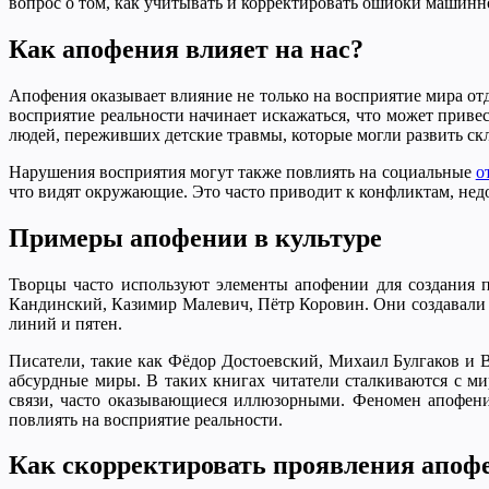
вопрос о том, как учитывать и корректировать ошибки машинн
Как апофения влияет на нас?
Апофения оказывает влияние не только на восприятие мира от
восприятие реальности начинает искажаться, что может приве
людей, переживших детские травмы, которые могли развить ск
Нарушения восприятия могут также повлиять на социальные
о
что видят окружающие. Это часто приводит к конфликтам, нед
Примеры апофении в культуре
Творцы часто используют элементы апофении для создания п
Кандинский, Казимир Малевич, Пётр Коровин. Они создавали к
линий и пятен.
Писатели, такие как Фёдор Достоевский, Михаил Булгаков и 
абсурдные миры. В таких книгах читатели сталкиваются с ми
связи, часто оказывающиеся иллюзорными. Феномен апофени
повлиять на восприятие реальности.
Как скорректировать проявления апоф