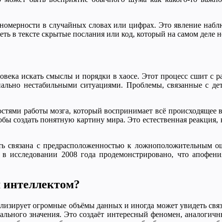
акономерности в случайных словах или цифрах. Это явление наб
еть в тексте скрытые послания или код, который на самом деле н
овека искать смыслы и порядки в хаосе. Этот процесс сшит с 
нально нестабильными ситуациями. Проблемы, связанные с дет
остями работы мозга, который воспринимает всё происходящее
тобы создать понятную картину мира. Это естественная реакция,
ыть связана с предрасположенностью к ложноположительным о
А в исследовании 2008 года продемонстрировано, что апофени
м интеллектом?
изирует огромные объёмы данных и иногда может увидеть связи
 реального значения. Это создаёт интересный феномен, аналоги