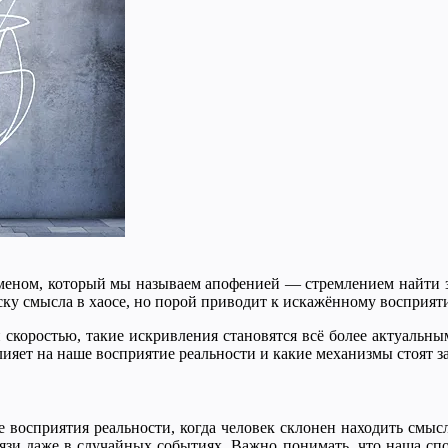
номеном, который мы называем апофенией — стремлением найти з
ку смысла в хаосе, но порой приводит к искажённому восприят
скоростью, такие искривления становятся всё более актуальным
влияет на наше восприятие реальности и какие механизмы стоят з
осприятия реальности, когда человек склонен находить смыслы
вязи даже в случайных событиях. Важно понимать, что наша сп