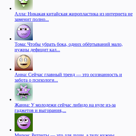
Алла: Никакая китайская жиропластика из интернета не
заменит полно...
Тома: Чтобы убрать бока, одних обёртываний мало,
нужны дефицит кал...
Анна: Сейчас главный тренд — это осознанность и
забота о психологи...
Жанна: У молодежи сейчас либидо на нуле из-за
гаджетов и выгорания,...
Мирон: Ретриты — это для души, а телу нужны