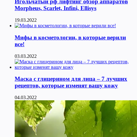
Игольчатый рф лифтинг обзор аппаратов
Morpheus, Scarlet, Infini, Ellisys
19.03.2022
Мифы в косметологии, в которые верили
все!
03.03.2022
Маска с глицерином для лица – 7 лучших
рецептов, которые изменят вашу кожу
04.03.2022