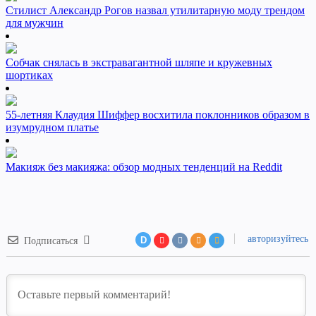
Стилист Александр Рогов назвал утилитарную моду трендом
для мужчин
Собчак снялась в экстравагантной шляпе и кружевных
шортиках
55-летняя Клаудия Шиффер восхитила поклонников образом в
изумрудном платье
Макияж без макияжа: обзор модных тенденций на Reddit
авторизуйтесь
D
Подписаться