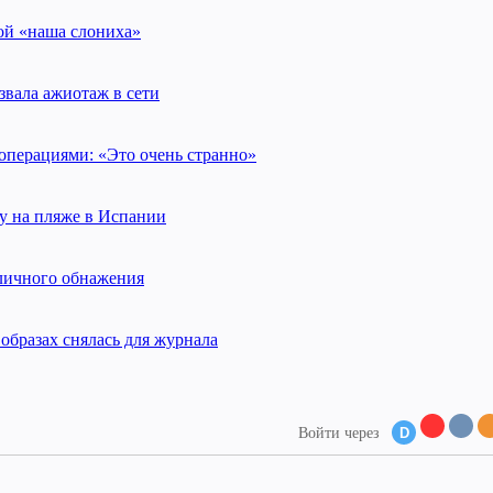
ой «наша слониха»
звала ажиотаж в сети
операциями: «Это очень странно»
у на пляже в Испании
личного обнажения
образах снялась для журнала
Войти через
D