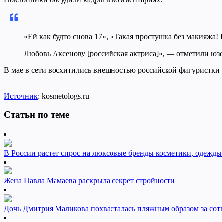
«Ей как будто снова 17», «Такая простушка без макияжа! И
Любовь Аксенову [российская актриса]», — отметили юз
В мае в сети восхитились внешностью российской фигуристки 
Источник
: kosmetologs.ru
Статьи по теме
В России растет спрос на люксовые бренды косметики, одежды
Жена Павла Мамаева раскрыла секрет стройности
Дочь Дмитрия Маликова похвасталась пляжным образом за сот