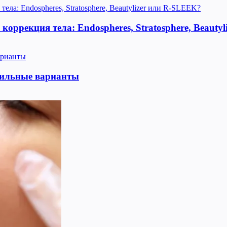
оррекция тела: Endospheres, Stratosphere, Beauty
тильные варианты