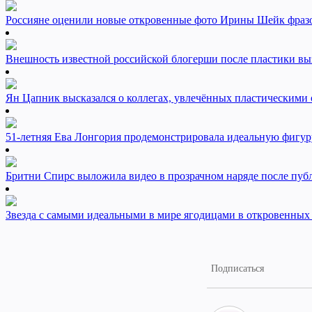
Россияне оценили новые откровенные фото Ирины Шейк фраз
Внешность известной российской блогерши после пластики вы
Ян Цапник высказался о коллегах, увлечённых пластическими 
51-летняя Ева Лонгория продемонстрировала идеальную фигур
Бритни Спирс выложила видео в прозрачном наряде после пуб
Звезда с самыми идеальными в мире ягодицами в откровенных 
Подписаться