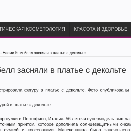
ТИЧЕСКАЯ КОСМЕТОЛОГИЯ
КРАСОТА И ЗДОРОВЬЕ
 Наоми Кэмпбелл засняли в платье с декольте
лл засняли в платье с декольте
трировала фигуру в платье с декольте. Фото опубликованы 
прогулки в Портофино, Италия. 56-летняя супермодель вышла
еточным принтом, которое дополнила солнцезащитными очкам
ой сумкой и кроссовками. Манекенщица была запечатлена