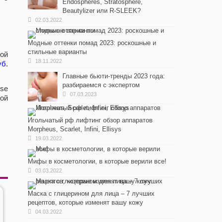
Endospheres, Stratosphere,
Beautylizer или R-SLEEK?
02.03.2022
Модные оттенки помад 2023: роскошные и
стильные варианты
кой
18.11.2022
уб
.
Главные бьюти-тренды 2023 года:
разбираемся с экспертом
ose
07.03.2023
ой
Игольчатый рф лифтинг обзор аппаратов
Morpheus, Scarlet, Infini, Ellisys
19.03.2022
Мифы в косметологии, в которые верили все!
03.03.2022
Маска с глицерином для лица – 7 лучших
рецептов, которые изменят вашу кожу
04.03.2022