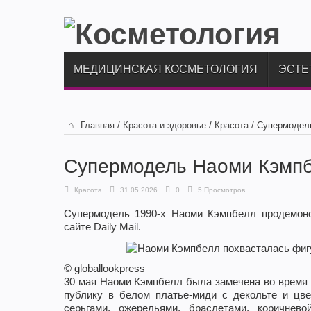
МЕДИЦИНСКАЯ КОСМЕТОЛОГИЯ
ЭСТЕ
Главная
/
Красота и здоровье
/
Красота
/
Супермодель
Супермодель Наоми Кэмпбе
Красота
31.05.2026
0
5 Просмотров
Супермодель 1990-х Наоми Кэмпбелл продемонс
сайте Daily Mail.
© globallookpress
30 мая Наоми Кэмпбелл была замечена во время 
публику в белом платье-миди с декольте и цв
серьгами, ожерельями, браслетами, коричнев