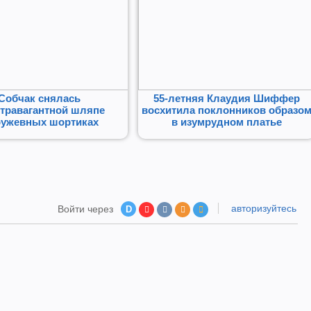
Собчак снялась
55-летняя Клаудия Шиффер
стравагантной шляпе
восхитила поклонников образо
ружевных шортиках
в изумрудном платье
авторизуйтесь
Войти через
D