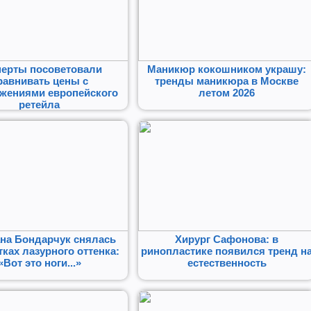
перты посоветовали
Маникюр кокошником украшу:
равнивать цены с
тренды маникюра в Москве
жениями европейского
летом 2026
ретейла
на Бондарчук снялась
Хирург Сафонова: в
тках лазурного оттенка:
ринопластике появился тренд н
«Вот это ноги...»
естественность