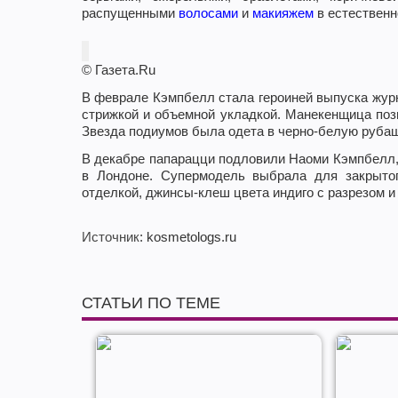
распущенными
волосами
и
макияжем
в естественн
© Газета.Ru
В феврале Кэмпбелл стала героиней выпуска журн
стрижкой и объемной укладкой. Манекенщица по
Звезда подиумов была одета в черно-белую рубашк
В декабре папарацци подловили Наоми Кэмпбелл, 
в Лондоне. Супермодель выбрала для закрытог
отделкой, джинсы-клеш цвета индиго с разрезом и 
Источник
: kosmetologs.ru
СТАТЬИ ПО ТЕМЕ