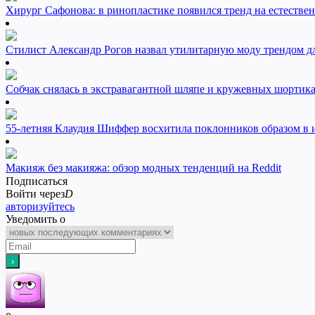
Хирург Сафонова: в ринопластике появился тренд на естестве
Стилист Александр Рогов назвал утилитарную моду трендом 
Собчак снялась в экстравагантной шляпе и кружевных шортик
55-летняя Клаудия Шиффер восхитила поклонников образом в 
Макияж без макияжа: обзор модных тенденций на Reddit
Подписаться
Войти через
D
авторизуйтесь
Уведомить о