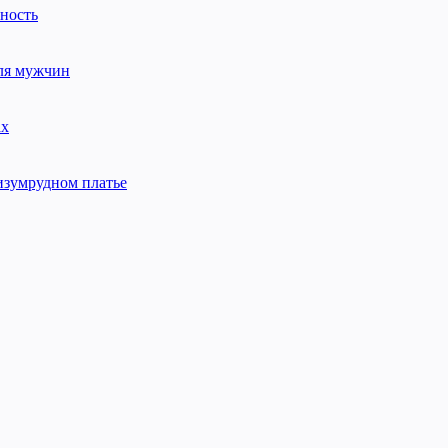
нность
для мужчин
ах
изумрудном платье