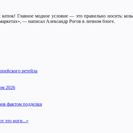
 кепок! Главное модное условие — это правильно носить: козы
маркетах», — написал Александр Рогов в личном блоге.
опейского ретейла
ом 2026
ров фактом подделки
т это ноги...»