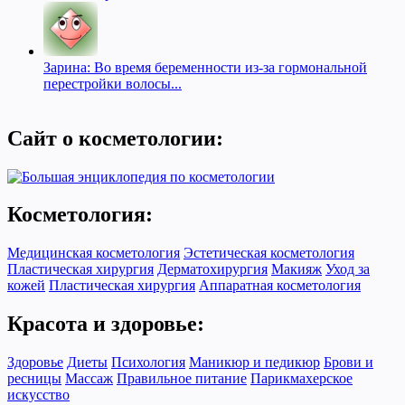
Зарина: Во время беременности из-за гормональной
перестройки волосы...
Сайт о косметологии:
Косметология:
Медицинская косметология
Эстетическая косметология
Пластическая хирургия
Дерматохирургия
Макияж
Уход за
кожей
Пластическая хирургия
Аппаратная косметология
Красота и здоровье:
Здоровье
Диеты
Психология
Маникюр и педикюр
Брови и
ресницы
Массаж
Правильное питание
Парикмахерское
искусство