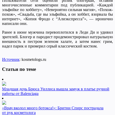
Пользователи сети оценили ролик блогерши, оставив
многочисленные комментарии под публикацией. «Каждой
эльфийке по хоббиту», «Невероятно сильная магия», «Похож-
похож», «Свадьба, где вы эльфийка, а он хоббит, взорвала бы
интернет», «Копия Фродо с “Алиэкспресса”», — иронично
написали они.
Ранее в июне мужчина перевоплотился в Леди Ди и удивил
зрителей. Блогер и пародист продемонстрировал натуральную
внешность в пестром зеленом халате, а затем нанес грим,
надел парик и примерил серый классический костюм.
Источник
: kosmetologs.ru
Статьи по теме
Младшая дочь Брюса Уиллиса вышла замуж в платье ручной
работы от Balenciaga
«Врач вколол много ботокса!»: Бритни Спирс пострадала
от рук косметолога