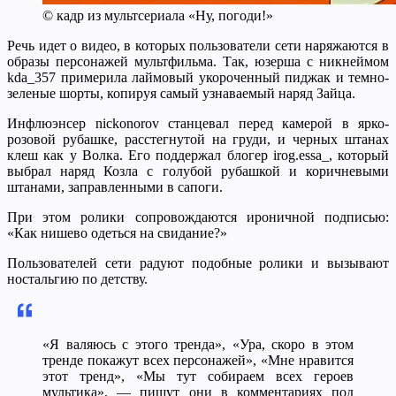
© кадр из мультсериала «Ну, погоди!»
Речь идет о видео, в которых пользователи сети наряжаются в
образы персонажей мультфильма. Так, юзерша с никнеймом
kda_357 примерила лаймовый укороченный пиджак и темно-
зеленые шорты, копируя самый узнаваемый наряд Зайца.
Инфлюэнсер nickonorov станцевал перед камерой в ярко-
розовой рубашке, расстегнутой на груди, и черных штанах
клеш как у Волка. Его поддержал блогер irog.essa_, который
выбрал наряд Козла с голубой рубашкой и коричневыми
штанами, заправленными в сапоги.
При этом ролики сопровождаются ироничной подписью:
«Как нишево одеться на свидание?»
Пользователей сети радуют подобные ролики и вызывают
ностальгию по детству.
«Я валяюсь с этого тренда», «Ура, скоро в этом
тренде покажут всех персонажей», «Мне нравится
этот тренд», «Мы тут собираем всех героев
мультика», — пишут они в комментариях под