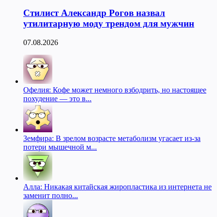
Стилист Александр Рогов назвал
утилитарную моду трендом для мужчин
07.08.2026
Офелия: Кофе может немного взбодрить, но настоящее
похудение — это в...
Земфира: В зрелом возрасте метаболизм угасает из-за
потери мышечной м...
Алла: Никакая китайская жиропластика из интернета не
заменит полно...