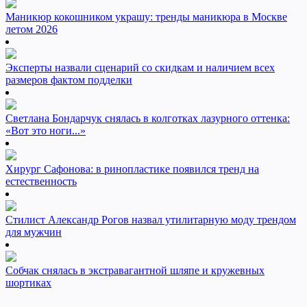
Маникюр кокошником украшу: тренды маникюра в Москве
летом 2026
Эксперты назвали сценарий со скидкам и наличием всех
размеров фактом подделки
Светлана Бондарчук снялась в колготках лазурного оттенка:
«Вот это ноги...»
Хирург Сафонова: в ринопластике появился тренд на
естественность
Стилист Александр Рогов назвал утилитарную моду трендом
для мужчин
Собчак снялась в экстравагантной шляпе и кружевных
шортиках