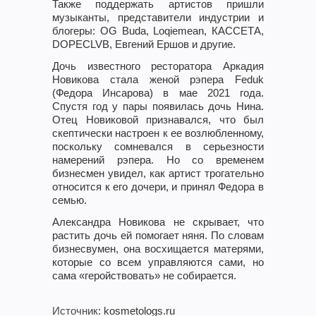
Также поддержать артистов пришли
музыканты, представители индустрии и
блогеры: OG Buda, Loqiemean, КАССЕТА,
DOPECLVB, Евгений Ершов и другие.
Дочь известного ресторатора Аркадия
Новикова стала женой рэпера Feduk
(Федора Инсарова) в мае 2021 года.
Спустя год у пары появилась дочь Нина.
Отец Новиковой признавался, что был
скептически настроен к ее возлюбленному,
поскольку сомневался в серьезности
намерений рэпера. Но со временем
бизнесмен увидел, как артист трогательно
относится к его дочери, и принял Федора в
семью.
Александра Новикова не скрывает, что
растить дочь ей помогает няня. По словам
бизнесвумен, она восхищается матерями,
которые со всем управляются сами, но
сама «геройствовать» не собирается.
Источник
: kosmetologs.ru